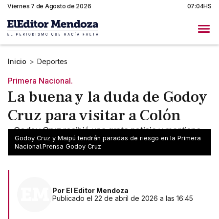
Viernes 7 de Agosto de 2026
07:04HS
Inicio
>
Deportes
Primera Nacional.
La buena y la duda de Godoy
Cruz para visitar a Colón
- Godoy Cruz recibió una grata noticia y mantiene
Godoy Cruz y Maipú tendrán paradas de riesgo en la Primera
una incógnita - Se viene un cruce clave ante Colón
Nacional.Prensa Godoy Cruz
Por
El Editor Mendoza
Publicado el 22 de abril de 2026 a las 16:45