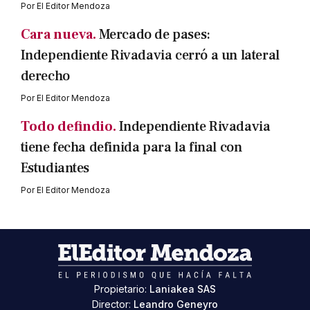
Por
El Editor Mendoza
Cara nueva.
Mercado de pases:
Independiente Rivadavia cerró a un lateral
derecho
Por
El Editor Mendoza
Todo defindio.
Independiente Rivadavia
tiene fecha definida para la final con
Estudiantes
Por
El Editor Mendoza
Propietario:
Laniakea SAS
Director:
Leandro Geneyro