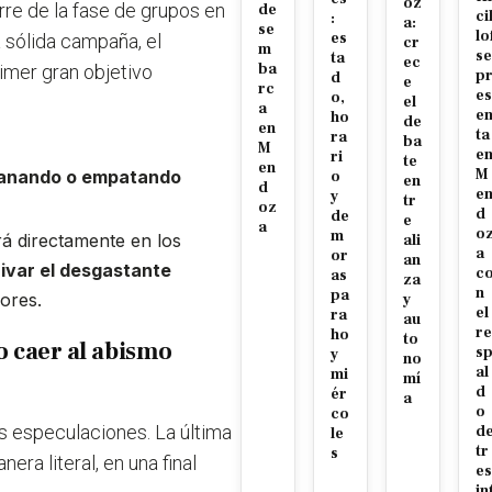
oz
rre de la fase de grupos en
de
ci
:
a:
se
lo
es
 sólida campaña, el
cr
m
se
ta
ec
ba
rimer gran objetivo
p
d
e
rc
es
o,
el
a
e
ho
de
en
ta
ra
ba
M
e
ri
te
en
M
anando o empatando
o
en
d
e
y
tr
oz
d
de
e
a
o
m
rá directamente en los
ali
a
or
an
ivar el desgastante
c
as
za
n
pa
ores.
y
el
ra
au
re
ho
to
o caer al abismo
s
y
no
al
mi
mí
d
ér
a
o
co
as especulaciones. La última
d
le
tr
s
ra literal, en una final
es
in