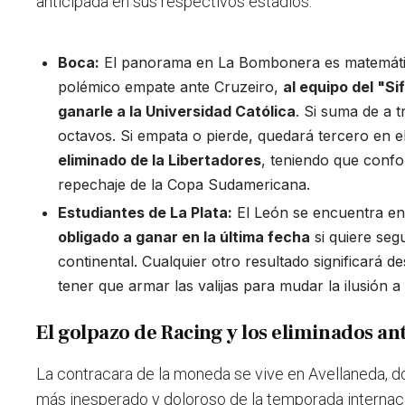
anticipada en sus respectivos estadios.
Boca:
El panorama en La Bombonera es matemático
polémico empate ante Cruzeiro,
al equipo del "Si
ganarle a la Universidad Católica
. Si suma de a t
octavos. Si empata o pierde, quedará tercero en 
eliminado de la Libertadores
, teniendo que confo
repechaje de la Copa Sudamericana.
Estudiantes de La Plata:
El León se encuentra en
obligado a ganar en la última fecha
si quiere seg
continental. Cualquier otro resultado significará d
tener que armar las valijas para mudar la ilusión 
El golpazo de Racing y los eliminados an
La contracara de la moneda se vive en Avellaneda, d
más inesperado y doloroso de la temporada internacio