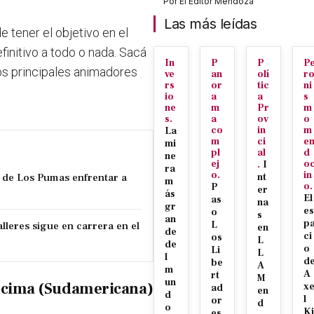
Por
El Editor Mendoza
Las más leídas
e tener el objetivo en el
finitivo a todo o nada. Sacá
In
P
P
P
los principales animadores
ve
an
olí
r
rs
or
tic
ni
io
a
a
s
ne
m
Pr
m
s.
a
ov
o
co
in
m
La
m
ci
e
mi
pl
al
d
ne
ej
o
.
I
ra
o.
in
 de Los Pumas enfrentar a
nt
m
o.
P
er
ás
El
as
na
gr
es
o
s
an
p
lleres sigue en carrera en el
L
en
de
ci
os
L
de
o
Li
L
l
d
be
A
m
A
rt
M
un
la cima (Sudamericana)
x
ad
en
d
l
or
d
o
Ki
es