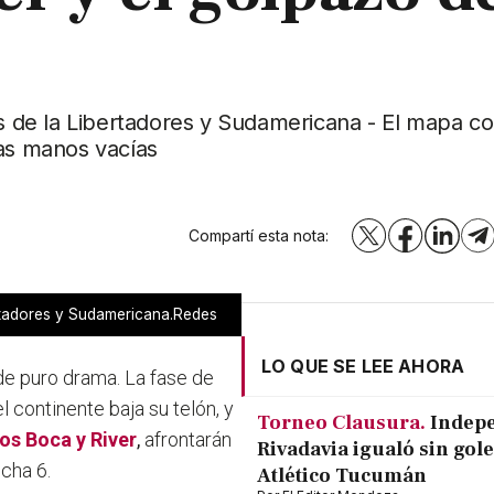
pos de la Libertadores y Sudamericana - El mapa c
las manos vacías
Compartí esta nota:
X
Facebook
LinkedI
T
ertadores y Sudamericana.Redes
LO QUE SE LEE AHORA
de puro drama. La fase de
continente baja su telón, y
Torneo Clausura.
Indep
los Boca y River
,
afrontarán
Rivadavia igualó sin gole
cha 6.
Atlético Tucumán