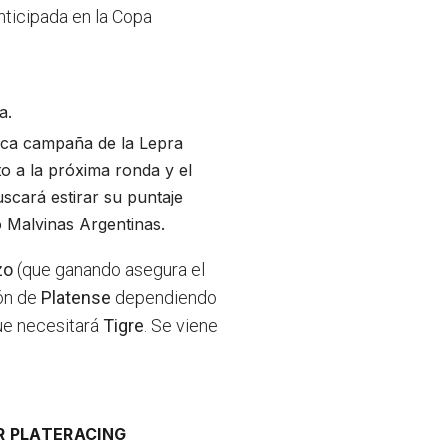
nticipada en la Copa
a.
rica campaña de la Lepra
o a la próxima ronda y el
scará estirar su puntaje
io Malvinas Argentinas.
zo
(que ganando asegura el
ión de
Platense
dependiendo
que necesitará
Tigre
. Se viene
R PLATE
RACING