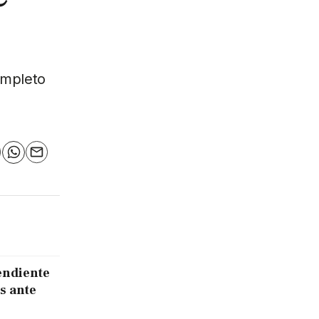
ompleto
n
elegram
WhatsApp
Email
endiente
s ante