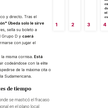
e
d
nt
 y directo. Tras el
es
fón" Úbeda solo le sirve
1
2
3
4
res, sella su boleto a
el Grupo D y
caerá
rmarse con jugar el
 la misma cornisa.
Está
uir codeándose con la elite
espedirse de la máxima cita o
a la Sudamericana.
tes de tiempo
onde se masticó el fracaso
nal en el plano local.