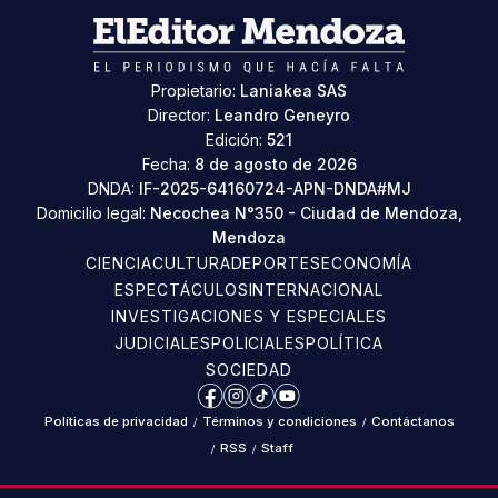
Propietario:
Laniakea SAS
Director:
Leandro Geneyro
Edición:
521
Fecha:
8 de agosto de 2026
DNDA:
IF-2025-64160724-APN-DNDA#MJ
Domicilio legal:
Necochea N°350 - Ciudad de Mendoza,
Mendoza
CIENCIA
CULTURA
DEPORTES
ECONOMÍA
ESPECTÁCULOS
INTERNACIONAL
INVESTIGACIONES Y ESPECIALES
JUDICIALES
POLICIALES
POLÍTICA
SOCIEDAD
Facebook
Instagram
TikTok
YouTube
Políticas de privacidad
/
Términos y condiciones
/
Contáctanos
/
RSS
/
Staff