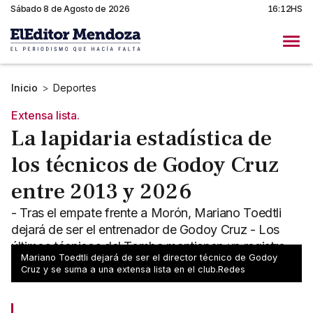
Sábado 8 de Agosto de 2026
16:12HS
Inicio
>
Deportes
Extensa lista.
La lapidaria estadística de
los técnicos de Godoy Cruz
entre 2013 y 2026
- Tras el empate frente a Morón, Mariano Toedtli
dejará de ser el entrenador de Godoy Cruz - Los
últimos técnicos del Tomba mantienen un registro
Mariano Toedtli dejará de ser el director técnico de Godoy
lapidario
Cruz y se suma a una extensa lista en el club.Redes