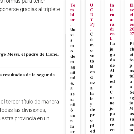
as formas para tener
Te
U
In
El
ponerse gracias al triplete
m
C
te
e
bl
R
rn
ci
or
Y
a
o
.
PJ
ra
es
.
di
2
Un
ca
2
C
si
l.
.
ó
s
La
Pi
m
m
ju
c
o
o
ge Messi, el padre de Lionel
ga
et
vo
de
da
to
tó
m
de
p
M
ag
Al
o
en
nit
os resultados de la segunda
fr
tu
d
ud
ed
a
oz
4,
o
a
a
5
C
S
la
se
or
r
le
si
el tercer título de manera
ne
io
y
nti
jo
M
odas las divisiones,
de
ó
pa
as
pr
co
uestra provincia en un
ra
sa
o
n
re
c
pi
fu
cu
m
ed
er