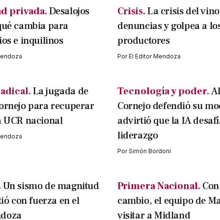
d privada.
Desalojos
Crisis.
La crisis del vin
qué cambia para
denuncias y golpea a lo
ios e inquilinos
productores
 Mendoza
Por
El Editor Mendoza
adical.
La jugada de
Tecnología y poder.
A
ornejo para recuperar
Cornejo defendió su mo
a UCR nacional
advirtió que la IA desafí
liderazgo
 Mendoza
Por
Simón Bordoni
.
Un sismo de magnitud
Primera Nacional.
Con
tió con fuerza en el
cambio, el equipo de M
ndoza
visitar a Midland