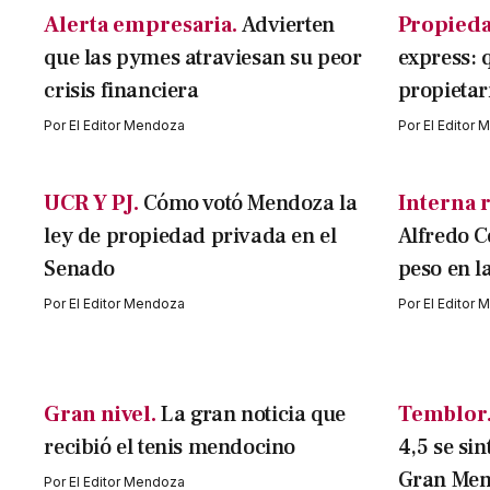
Alerta empresaria.
Advierten
Propieda
que las pymes atraviesan su peor
express: 
crisis financiera
propietar
Por
El Editor Mendoza
Por
El Editor
UCR Y PJ.
Cómo votó Mendoza la
Interna r
ley de propiedad privada en el
Alfredo C
Senado
peso en l
Por
El Editor Mendoza
Por
El Editor
Gran nivel.
La gran noticia que
Temblor
recibió el tenis mendocino
4,5 se sin
Gran Me
Por
El Editor Mendoza