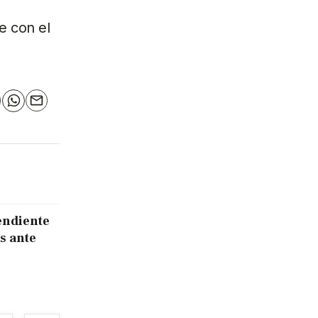
e con el
n
elegram
WhatsApp
Email
endiente
s ante