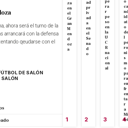
pe
o
ad
za
ra
c
pr
en
doza
r
n
iv
el
pe
id
ad
Gr
so
at
a
an
, ahora será el turno de la
en
o
en
M
la
d
s arrancará con la defensa
el
en
U
l
Se
d
intentando qeudarse con el
C
p
na
oz
R
r
d
a
na
ni
o
ci
s
on
m
al
o
FÚTBOL DE SALÓN
p
E SALÓN
ra
e
fr
e
ta
r
ños
a
M
1
2
3
4
le
ábado