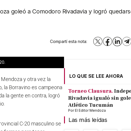
doza goleó a Comodoro Rivadavia y logró quedars
Compartí esta nota:
X
Facebook
LinkedI
T
20.
LO QUE SE LEE AHORA
e Mendoza y otra vez la
o, la Borravino es campeona
Torneo Clausura.
Indep
a la gente en contra, logró
Rivadavia igualó sin gole
io.
Atlético Tucumán
Por
El Editor Mendoza
Las más leídas
provincial C-20 masculino se