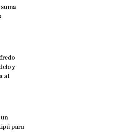
o suma
s
lfredo
delo y
a al
 un
aipú para