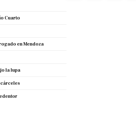
ío Cuarto
 drogado en Mendoza
jo la lupa
 cárceles
Redentor