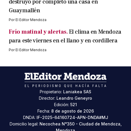
destruyó por completo una casa en
Guaymallén
Por
El Editor Mendoza
Frío matinal y alertas.
El clima en Mendoza
para este viernes en el llano y en cordillera
Por
El Editor Mendoza
Propietario:
Laniakea SAS
Director:
Leandro Geneyro
Edición:
521
Fecha:
8 de agosto de 2026
DNDA:
IF-2025-64160724-APN-DNDA#MJ
Domicilio legal:
Necochea N°350 - Ciudad de Mendoza,
Mendoza