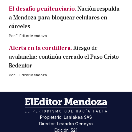
El desafío penitenciario.
Nación respalda
a Mendoza para bloquear celulares en
cárceles
Por
El Editor Mendoza
Alerta en la cordillera.
Riesgo de
avalancha: continúa cerrado el Paso Cristo
Redentor
Por
El Editor Mendoza
Propietario:
Laniakea SAS
Director:
Leandro Geneyro
Edición:
521