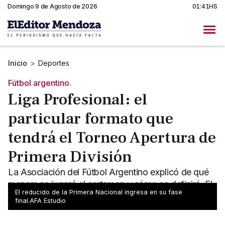
Domingo 9 de Agosto de 2026
01:41HS
Inicio
>
Deportes
Fútbol argentino.
Liga Profesional: el
particular formato que
tendrá el Torneo Apertura de
Primera División
La Asociación del Fútbol Argentino explicó de qué
manera se jugará el certamen y cómo se definirá. El
El reducido de la Primera Nacional ingresa en su fase
jueves se pone en marcha.
final.AFA Estudio