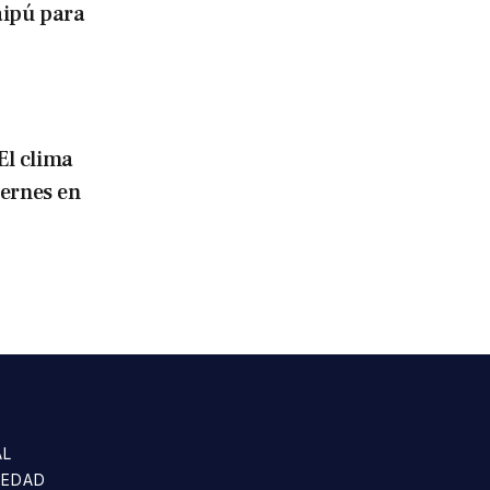
aipú para
El clima
iernes en
AL
IEDAD