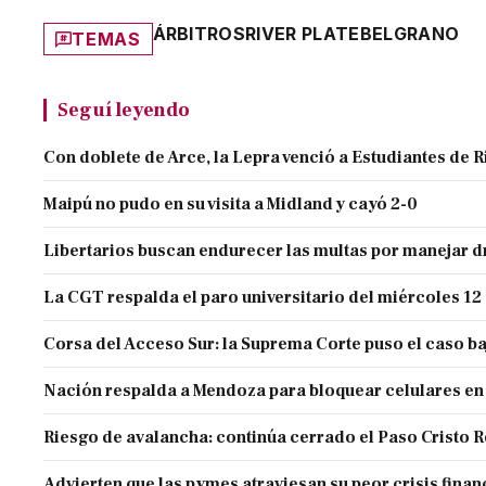
ÁRBITROS
RIVER PLATE
BELGRANO
TEMAS
Seguí leyendo
Con doblete de Arce, la Lepra venció a Estudiantes de R
Maipú no pudo en su visita a Midland y cayó 2-0
Libertarios buscan endurecer las multas por manejar
La CGT respalda el paro universitario del miércoles 12
Corsa del Acceso Sur: la Suprema Corte puso el caso ba
Nación respalda a Mendoza para bloquear celulares en
Riesgo de avalancha: continúa cerrado el Paso Cristo 
Advierten que las pymes atraviesan su peor crisis finan