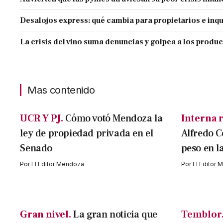
Desalojos express: qué cambia para propietarios e inqu
La crisis del vino suma denuncias y golpea a los produ
Mas contenido
UCR Y PJ.
Cómo votó Mendoza la
Interna r
ley de propiedad privada en el
Alfredo C
Senado
peso en l
Por
El Editor Mendoza
Por
El Editor
Gran nivel.
La gran noticia que
Temblor