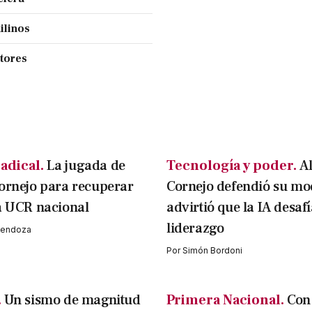
ilinos
ctores
adical.
La jugada de
Tecnología y poder.
A
ornejo para recuperar
Cornejo defendió su mo
a UCR nacional
advirtió que la IA desafí
liderazgo
 Mendoza
Por
Simón Bordoni
.
Un sismo de magnitud
Primera Nacional.
Con