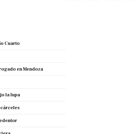
ío Cuarto
 drogado en Mendoza
jo la lupa
 cárceles
Redentor
ciera