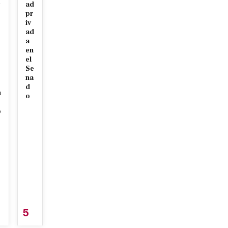
ad
r
pr
iv
ad
a
en
el
Se
na
d
u
o
o
5