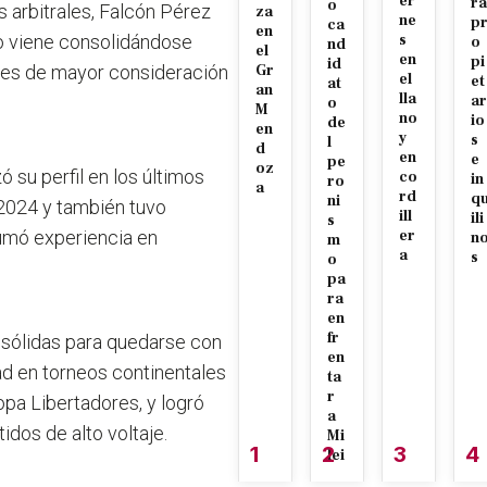
er
ra
o
 arbitrales, Falcón Pérez
za
ne
p
ca
en
ro viene consolidándose
s
o
nd
el
en
pi
id
ces de mayor consideración
Gr
el
et
at
an
lla
ar
o
M
no
io
de
en
y
s
l
d
en
e
pe
oz
 su perfil en los últimos
co
in
ro
a
rd
q
ni
 2024 y también tuvo
ill
ili
s
sumó experiencia en
er
n
m
a
s
o
pa
ra
en
fr
s sólidas para quedarse con
en
idad en torneos continentales
ta
r
pa Libertadores, y logró
a
idos de alto voltaje.
Mi
1
2
3
4
lei