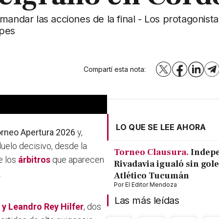
andar las acciones de la final - Los protagonista
mpes
Compartí esta nota:
X
Facebook
LinkedI
T
LO QUE SE LEE AHORA
rneo Apertura 2026
y,
uelo decisivo, desde la
Torneo Clausura.
Indep
e los
árbitros
que aparecen
Rivadavia igualó sin gole
.
Atlético Tucumán
Por
El Editor Mendoza
Las más leídas
 y Leandro Rey Hilfer
, dos