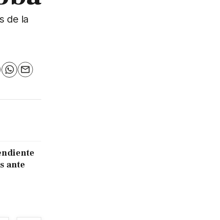
s de la
n
elegram
WhatsApp
Email
endiente
s ante