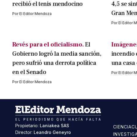
recibió el tenis mendocino
4,5 se sin
Gran Me
Por
El Editor Mendoza
Por
El Editor
Revés para el oficialismo.
El
Imágenes
Gobierno logró la media sanción,
incendio 
pero sufrió una derrota política
una casa
en el Senado
Por
El Editor
Por
El Editor Mendoza
Propietario:
Laniakea SAS
CIENCIA
C
Director:
Leandro Geneyro
INVESTIG