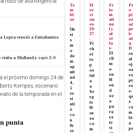
artidos de alta exigencia.
Te
El
Fr
P
m
ec
ío
o
bl
ci
m
pi
or
on
ati
e
.
es
na
a
20
l y
p
Un
27
al
iv
si
la Lepra venció a Estudiantes
.
er
a
s
ta
a.
Pi
m
s.
D
ch
o
El
es
et
de
visita a Midland y cayó 2-0
cli
al
to
m
m
oj
p
ag
a
o
os
nit
en
e
tul
ará el próximo domingo 24 de
ud
M
p
a
4,
Alberto Kempes, escenario
en
es
a
5
d
s:
Se
onato de la temporada en el
se
oz
q
rg
si
a
é
io
nti
pa
c
M
ó
ra
m
as
co
es
bi
sa
n
en punta
te
a
co
fu
vi
p
m
er