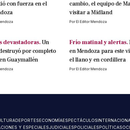
tió con fuerza en el
cambio, el equipo de M
ndoza
visitar a Midland
 Mendoza
Por
El Editor Mendoza
 devastadoras.
Un
Frío matinal y alertas.
destruyó por completo
en Mendoza para este v
 en Guaymallén
el llano y en cordillera
 Mendoza
Por
El Editor Mendoza
ULTURA
DEPORTES
ECONOMÍA
ESPECTÁCULOS
INTERNACION
ACIONES Y ESPECIALES
JUDICIALES
POLICIALES
POLÍTICA
SOC