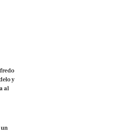
lfredo
delo y
a al
 un