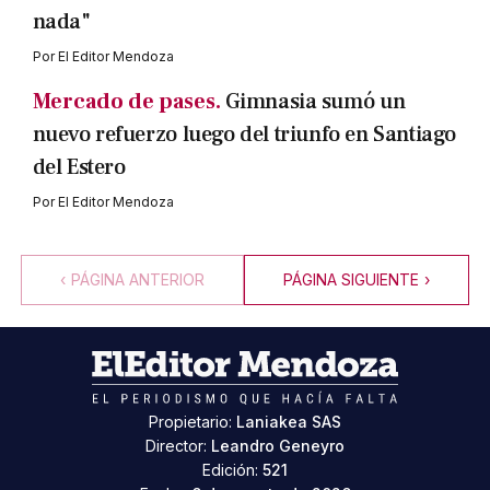
nada"
Por
El Editor Mendoza
Mercado de pases.
Gimnasia sumó un
nuevo refuerzo luego del triunfo en Santiago
del Estero
Por
El Editor Mendoza
‹
PÁGINA ANTERIOR
PÁGINA SIGUIENTE
›
Propietario:
Laniakea SAS
Director:
Leandro Geneyro
Edición:
521