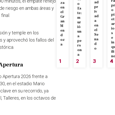
90 minutos, el empate reflejó
ra
ad
za
o
p
pr
en
s de riesgo en ambas áreas y
Es
o
iv
el
te:
pi
final.
ad
Gr
m
et
a
an
ur
ar
en
M
ió
io
el
en
un
sión y temple en los
s
Se
d
a
e
na
 y aprovechó los fallos del
oz
pe
in
d
a
rs
stórica.
q
o
on
ili
a
n
1
2
3
4
s
 Apertura
eo Apertura 2026 frente a
30, en el estadio Mario
lave en su recorrido, ya
l, Talleres, en los octavos de