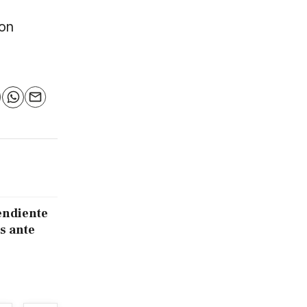
con
n
elegram
WhatsApp
Email
endiente
s ante