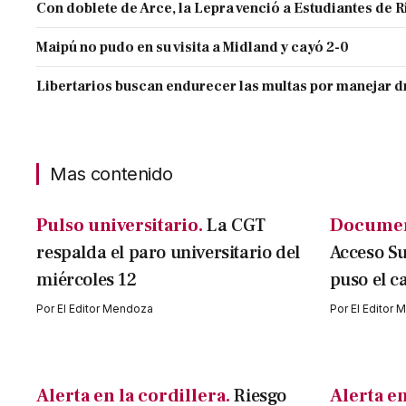
Con doblete de Arce, la Lepra venció a Estudiantes de R
Maipú no pudo en su visita a Midland y cayó 2-0
Libertarios buscan endurecer las multas por manejar
Mas contenido
Pulso universitario.
La CGT
Documen
respalda el paro universitario del
Acceso Su
miércoles 12
puso el c
Por
El Editor Mendoza
Por
El Editor
Alerta en la cordillera.
Riesgo
Alerta e