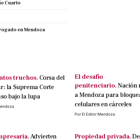
ío Cuarto
 drogado en Mendoza
El desafío
tos truchos.
Corsa del
penitenciario.
Nación 
r: la Suprema Corte
a Mendoza para bloque
aso bajo la lupa
celulares en cárceles
 Mendoza
Por
El Editor Mendoza
mpresaria.
Advierten
Propiedad privada.
De