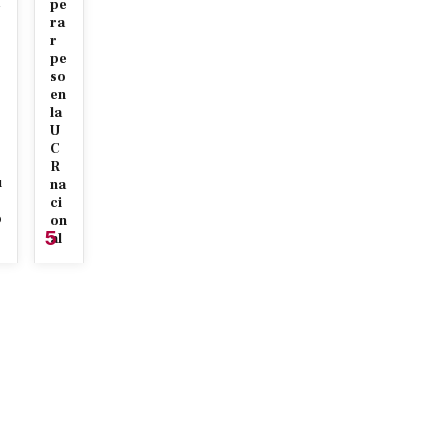
pe
r
ra
r
pe
so
en
la
U
C
R
u
na
ci
o
on
5
al