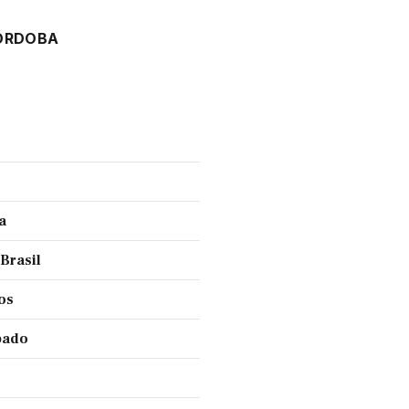
ORDOBA
a
 Brasil
ños
ábado