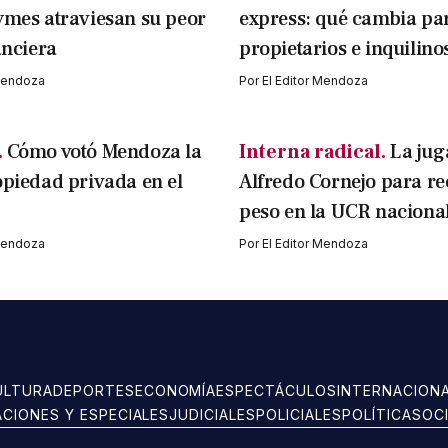
ymes atraviesan su peor
express: qué cambia pa
anciera
propietarios e inquilino
 Mendoza
Por
El Editor Mendoza
.
Cómo votó Mendoza la
Interna radical.
La jug
opiedad privada en el
Alfredo Cornejo para r
peso en la UCR naciona
 Mendoza
Por
El Editor Mendoza
ULTURA
DEPORTES
ECONOMÍA
ESPECTÁCULOS
INTERNACION
ACIONES Y ESPECIALES
JUDICIALES
POLICIALES
POLÍTICA
SOC