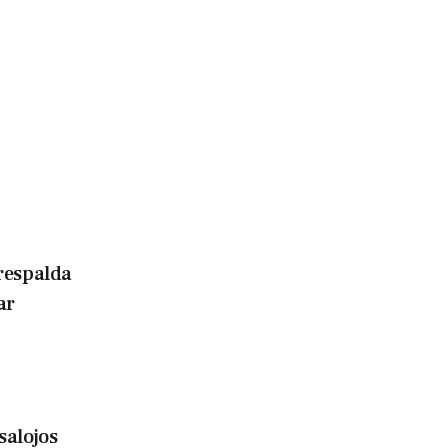
respalda
ar
salojos