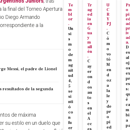
 Argentinos Juniors
, tras
Te
Tr
U
P
a la final del Torneo Apertura
m
ag
C
o
bl
ed
R
pi
adio Diego Armando
or
ia
Y
e
.
en
PJ
a
orrespondiente a la
G
.
p
Un
ua
iv
C
si
y
a
ó
s
m
a.
m
m
all
D
o
o
én
es
vo
de
.
al
tó
m
C
oj
M
ag
ay
o
ge Messi, el padre de Lionel
en
nit
er
e
d
ud
on
p
oz
4,
d
es
a
5
os
os resultados de la segunda
s:
la
se
au
q
le
si
to
é
y
nti
s
c
de
ó
en
m
pr
co
el
mentos de máxima
bi
o
n
A
a
pi
r su estilo en un duelo que
fu
cc
p
ed
er
es