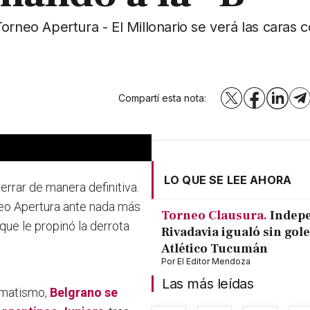
 Torneo Apertura - El Millonario se verá las caras 
Compartí esta nota:
X
Facebook
LinkedI
T
LO QUE SE LEE AHORA
rrar de manera definitiva.
neo Apertura ante nada más
Torneo Clausura.
Indep
al que le propinó la derrota
Rivadavia igualó sin gole
Atlético Tucumán
Por
El Editor Mendoza
Las más leídas
ramatismo,
Belgrano se