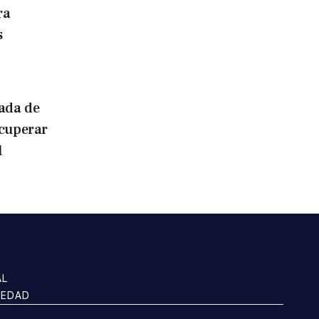
ra
s
ada de
ecuperar
l
AL
IEDAD