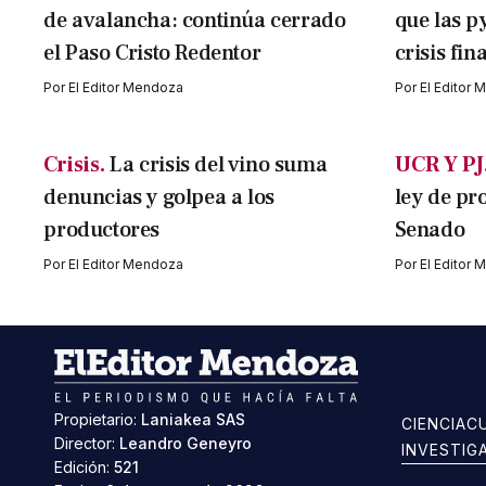
de avalancha: continúa cerrado
que las p
el Paso Cristo Redentor
crisis fin
Por
El Editor Mendoza
Por
El Editor
Crisis.
La crisis del vino suma
UCR Y PJ
denuncias y golpea a los
ley de pr
productores
Senado
Por
El Editor Mendoza
Por
El Editor
Propietario:
Laniakea SAS
CIENCIA
C
Director:
Leandro Geneyro
INVESTIG
Edición:
521