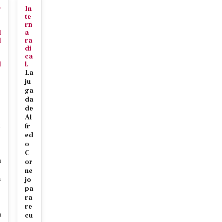
r
In
te
rn
d
a
d
ra
r
di
ca
d
l.
La
ju
ga
da
de
s
Al
x
fr
r
ed
o
C
u
or
ne
a
jo
pa
ra
re
a
cu