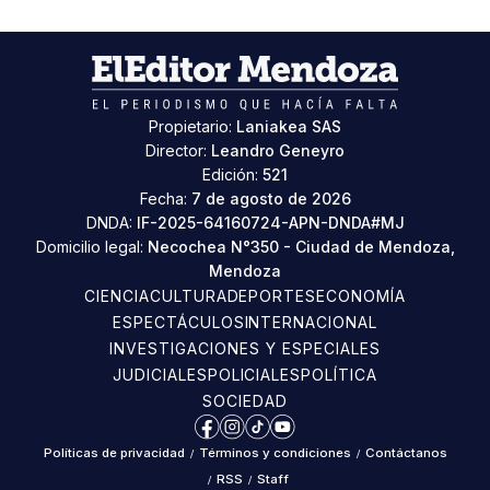
Propietario:
Laniakea SAS
Director:
Leandro Geneyro
Edición:
521
Fecha:
7 de agosto de 2026
DNDA:
IF-2025-64160724-APN-DNDA#MJ
Domicilio legal:
Necochea N°350 - Ciudad de Mendoza,
Mendoza
CIENCIA
CULTURA
DEPORTES
ECONOMÍA
ESPECTÁCULOS
INTERNACIONAL
INVESTIGACIONES Y ESPECIALES
JUDICIALES
POLICIALES
POLÍTICA
SOCIEDAD
Facebook
Instagram
TikTok
YouTube
Políticas de privacidad
/
Términos y condiciones
/
Contáctanos
/
RSS
/
Staff