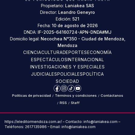
Propietario:
Laniakea SAS
Director:
Leandro Geneyro
Edición:
521
Fecha:
10 de agosto de 2026
DNDA:
IF-2025-64160724-APN-DNDA#MJ
Domicilio legal:
Necochea N°350 - Ciudad de Mendoza,
Mendoza
CIENCIA
CULTURA
DEPORTES
ECONOMÍA
ESPECTÁCULOS
INTERNACIONAL
INVESTIGACIONES Y ESPECIALES
JUDICIALES
POLICIALES
POLÍTICA
SOCIEDAD
Facebook
Instagram
TikTok
YouTube
Políticas de privacidad
/
Términos y condiciones
/
Contáctanos
/
RSS
/
Staff
https://eleditormendoza.com.ar/ – Contacto: info@laniakea.com –
Teléfonos: 2617135986 – Email: info@laniakea.com