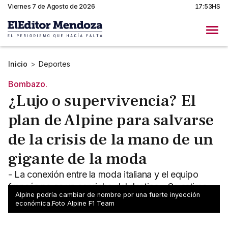
Viernes 7 de Agosto de 2026
17:53HS
Inicio
>
Deportes
Bombazo.
¿Lujo o supervivencia? El
plan de Alpine para salvarse
de la crisis de la mano de un
gigante de la moda
- La conexión entre la moda italiana y el equipo
francés no es un capricho del destino - Se estima
Alpine podría cambiar de nombre por una fuerte inyección
que el contrato sería entre 40 y 60 millones de euros
económica.Foto Alpine F1 Team