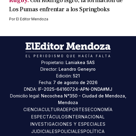
Rugby.
Con Rodrigo Isgró, la formación de
Los Pumas enfrentar a los Springboks
Por
El Editor Mendoza
Propietario:
Laniakea SAS
Director:
Leandro Geneyro
Edición:
521
Fecha:
7 de agosto de 2026
DNDA:
IF-2025-64160724-APN-DNDA#MJ
Domicilio legal:
Necochea N°350 - Ciudad de Mendoza,
Mendoza
CIENCIA
CULTURA
DEPORTES
ECONOMÍA
ESPECTÁCULOS
INTERNACIONAL
INVESTIGACIONES Y ESPECIALES
JUDICIALES
POLICIALES
POLÍTICA