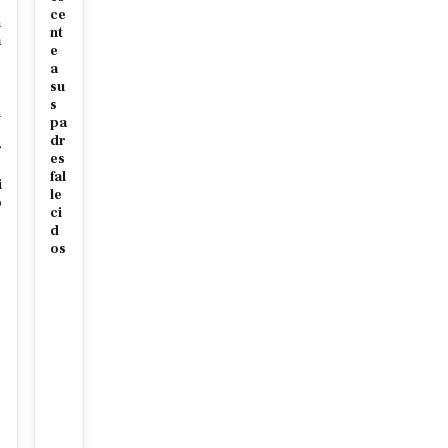
ce
n
nt
a
e
a
su
s
n
pa
dr
r
es
e
fal
i
le
o
ci
d
os