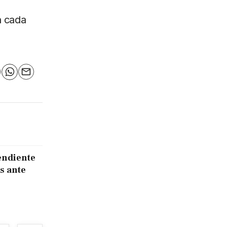
n cada
n
elegram
WhatsApp
Email
endiente
s ante