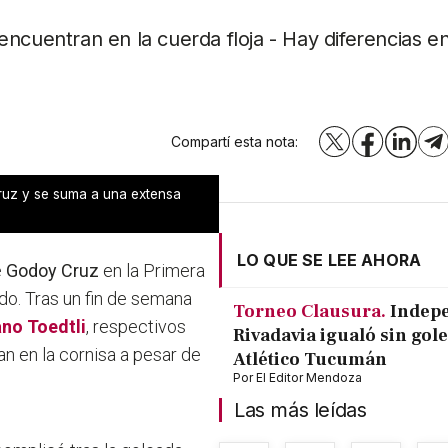
ncuentran en la cuerda floja - Hay diferencias e
Compartí esta nota:
X
Facebook
LinkedI
T
Cruz y se suma a una extensa
LO QUE SE LEE AHORA
e
Godoy Cruz
en la Primera
do. Tras un fin de semana
Torneo Clausura.
Indep
no Toedtli
, respectivos
Rivadavia igualó sin gole
n en la cornisa a pesar de
Atlético Tucumán
Por
El Editor Mendoza
Las más leídas