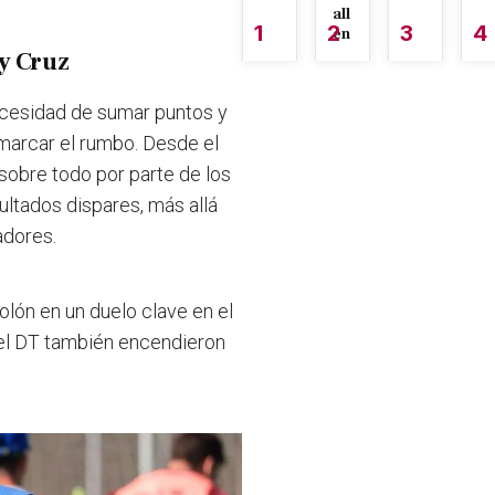
all
1
2
3
4
én
y Cruz
necesidad de sumar puntos y
 marcar el rumbo. Desde el
 sobre todo por parte de los
ultados dispares, más allá
adores.
lón en un duelo clave en el
del DT también encendieron