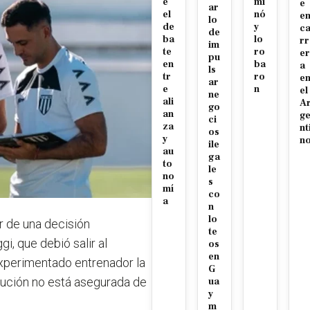
e
mi
e
ar
el
nó
e
lo
de
y
c
de
ba
lo
rr
im
te
ro
er
pu
en
ba
a
ls
tr
ro
e
ar
e
n
el
ne
ali
A
go
an
g
ci
za
nt
os
y
n
ile
au
ga
to
le
no
s
mí
co
a
n
lo
ir de una decisión
te
gi, que debió salir al
os
en
experimentado entrenador la
G
itución no está asegurada de
ua
y
m