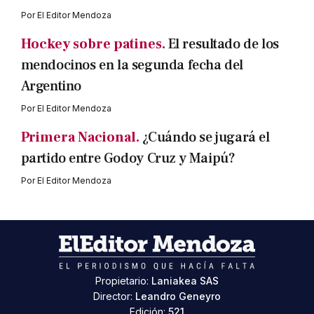
Por
El Editor Mendoza
Hockey sobre patines.
El resultado de los
mendocinos en la segunda fecha del
Argentino
Por
El Editor Mendoza
Primera Nacional.
¿Cuándo se jugará el
partido entre Godoy Cruz y Maipú?
Por
El Editor Mendoza
Propietario:
Laniakea SAS
Director:
Leandro Geneyro
Edición:
521