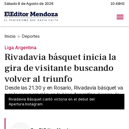
Sábado 8 de Agosto de 2026
10:46HS
Inicio
>
Deportes
Liga Argentina.
Rivadavia básquet inicia la
gira de visitante buscando
volver al triunfo
Desde las 21.30 y en Rosario, Rivadavia básquet va
por la recuperación en la Liga Argentina. Luego, la
Rivadavia Básquet cantó victoria en el debut del
acción seguirá el jueves, también fuera de casa.
Apertura.Instagram