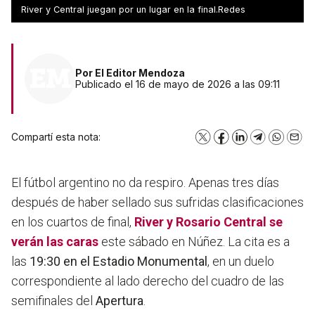
partidazo de este sábado
River y Central juegan por un lugar en la final.Redes
Por
El Editor Mendoza
Publicado el 16 de mayo de 2026 a las 09:11
Compartí esta nota:
X
Facebook
LinkedIn
Telegram
WhatsA
Emai
El fútbol argentino no da respiro. Apenas tres días
después de haber sellado sus sufridas clasificaciones
en los cuartos de final,
River
y
Rosario Central
se
verán las caras
este sábado en Núñez. La cita es a
las
19:30 en el Estadio Monumental
, en un duelo
correspondiente al lado derecho del cuadro de las
semifinales del
Apertura
.