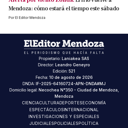
Alerta por viento Zonda.
El frío vuelve a
Mendoza: cómo estará el tiempo este sábado
Por
El Editor Mendoza
Propietario:
Laniakea SAS
Director:
Leandro Geneyro
Edición:
521
Fecha:
10 de agosto de 2026
DNDA:
IF-2025-64160724-APN-DNDA#MJ
Domicilio legal:
Necochea N°350 - Ciudad de Mendoza,
Mendoza
CIENCIA
CULTURA
DEPORTES
ECONOMÍA
ESPECTÁCULOS
INTERNACIONAL
INVESTIGACIONES Y ESPECIALES
JUDICIALES
POLICIALES
POLÍTICA