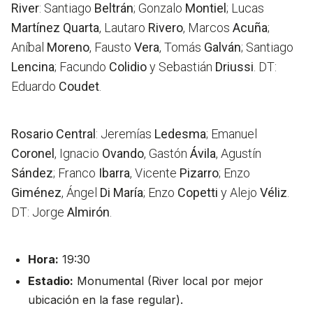
River
: Santiago
Beltrán
; Gonzalo
Montiel
; Lucas
Martínez Quarta
, Lautaro
Rivero
, Marcos
Acuña
;
Aníbal
Moreno
, Fausto
Vera
, Tomás
Galván
; Santiago
Lencina
; Facundo
Colidio
y Sebastián
Driussi
. DT:
Eduardo
Coudet
.
Rosario Central
: Jeremías
Ledesma
; Emanuel
Coronel
, Ignacio
Ovando
, Gastón
Ávila
, Agustín
Sández
; Franco
Ibarra
, Vicente
Pizarro
; Enzo
Giménez
, Ángel
Di María
; Enzo
Copetti
y Alejo
Véliz
.
DT: Jorge
Almirón
.
Hora:
19:30
Estadio:
Monumental (River local por mejor
ubicación en la fase regular).