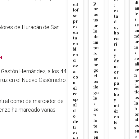
di
p
cil
:
a
or
lof
es
te
ac
se
ta
s
us
pr
d
se
ar
colores de Huracán de San
es
o,
c
lo
en
ho
n
de
ta
ra
ar
im
en
ri
io
pu
M
o
s
ls
en
a
y
re
ar
d
de
al
ne
oz
m
c
go
o
Gastón Hernández, a los 44
a
or
n
ci
co
as
Cruz en el Nuevo Gasómetro.
p
os
n
pa
á
ile
el
ra
ti
ga
re
ho
as
le
sp
y
entral como de marcador de
la
s
al
mi
b
orenzo ha marcado varias
co
d
ér
o
n
o
co
al
lo
de
le
es
te
tr
s
e
os
es
e
en
int