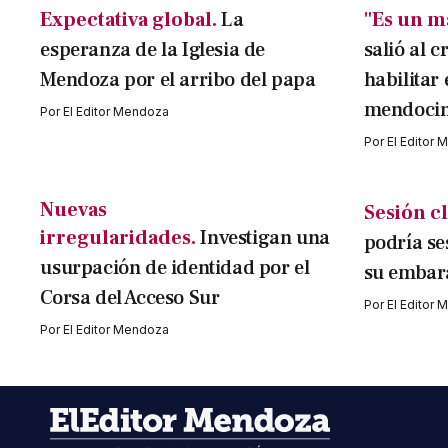
Expectativa global.
La
"Es un m
esperanza de la Iglesia de
salió al c
Mendoza por el arribo del papa
habilitar 
mendocin
Por
El Editor Mendoza
Por
El Editor
Nuevas
Sesión cl
irregularidades.
Investigan una
podría se
usurpación de identidad por el
su embar
Corsa del Acceso Sur
Por
El Editor
Por
El Editor Mendoza