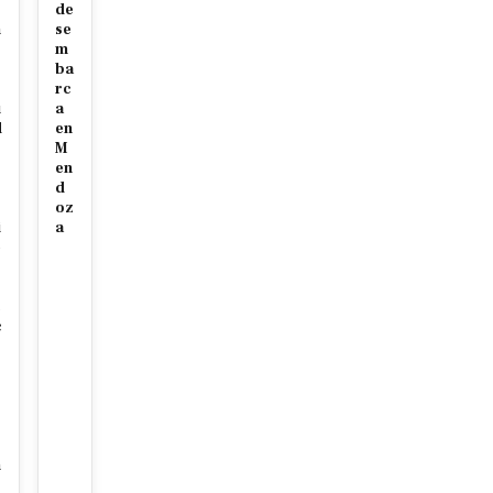
de
n
se
m
ba
rc
u
a
d
en
M
en
d
oz
i
a
e
r
c
c
r
n