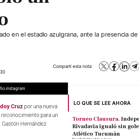
o
ado en el estadio azulgrana, ante la presencia de
Compartí esta nota:
X
Facebook
LinkedI
T
:30
eño.instagram
LO QUE SE LEE AHORA
odoy Cruz
por una nueva
n reconocimiento para un
Torneo Clausura.
Indep
a: Gastón Hernández.
Rivadavia igualó sin gole
Atlético Tucumán