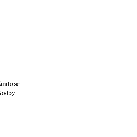
ándo se
 Godoy