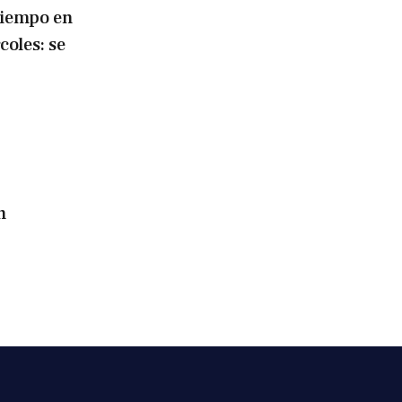
tiempo en
oles: se
n