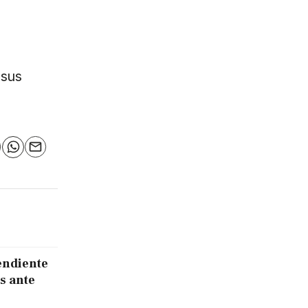
 sus
n
elegram
WhatsApp
Email
endiente
s ante