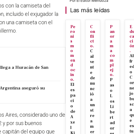
Por
El Editor Mendoza
dos con la camiseta del
Las más leídas
n, incluido el exjugador la
ron una camiseta con el
Pe
C
P
E
illermo.
ro
on
an
d
ni
fli
or
c
s
ct
a
ci
m
o.
m
ó
o
a
.
C
m
co
Al
al
en
m
fr
ve
d
pl
e
e llega a Huracán de San
nt
oc
ej
o
e
in
o.
C
de
o.
P
o
nu
El
as
 Argentina aseguró su
n
nc
es
o
jo
ió
pa
L
b
a
ci
os
sc
un
o
Li
a
st
de
be
s Aires, considerado uno de
q
re
A
rt
e
a
xe
2 y por sus buenos
ad
es
m
l
or
e capitán del equipo que
tu
er
Ki
es