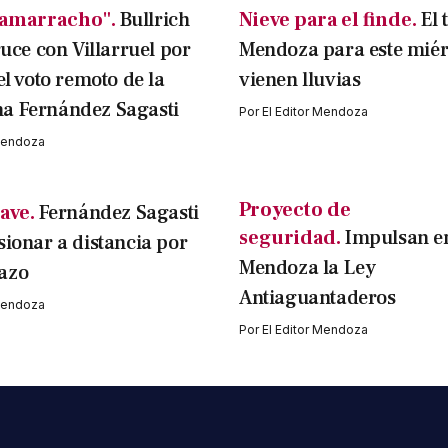
amarracho".
Bullrich
Nieve para el finde.
El 
ruce con Villarruel por
Mendoza para este miérc
el voto remoto de la
vienen lluvias
a Fernández Sagasti
Por
El Editor Mendoza
 Mendoza
Proyecto de
ave.
Fernández Sagasti
seguridad.
Impulsan e
sionar a distancia por
Mendoza la Ley
azo
Antiaguantaderos
 Mendoza
Por
El Editor Mendoza