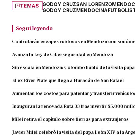
GODOY CRUZ
SAN LORENZO
MENDOC
TEMAS
GODOY CRUZ
MENDOCINA
FUTBOLIS
Seguí leyendo
Controlarán escapes ruidosos en Mendoza con sonóme
Avanza la Ley de Ciberseguridad en Mendoza
Sin escala en Mendoza: Colombo habló de la visita papa
El ex River Plate que llega a Huracán de San Rafael
Aumentan los costos para patentar y transferir vehículo
Inauguran la renovada Ruta 33 tras invertir $5.000 mill
Milei retira el capítulo sobre tierras para extranjeros
Javier Milei celebró la visita del papa León XIV a la Arg