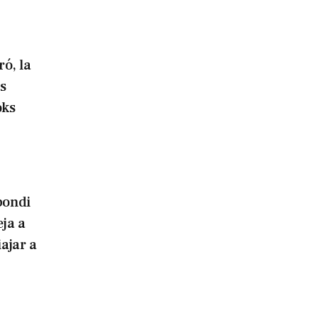
ó, la
s
oks
bondi
eja a
iajar a