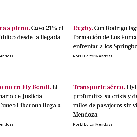
ra a pleno.
Cayó 21% el
Rugby.
Con Rodrigo Isgr
blico desde la llegada
formación de Los Puma
enfrentar a los Springb
 Mendoza
Por
El Editor Mendoza
o no en Fly Bondi.
El
Transporte aéreo.
Fly
nario de Justicia
profundiza su crisis y d
Cuneo Libarona llega a
miles de pasajeros sin v
Mendoza
 Mendoza
Por
El Editor Mendoza