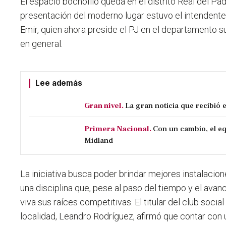
El
espacio bochofilo queda en el distrito Real del Pa
presentación del moderno lugar estuvo el intendent
Emir, quien ahora preside el PJ en el departamento su
en general.
Lee además
Gran nivel.
La gran noticia que recibió 
Primera Nacional.
Con un cambio, el eq
Midland
La
iniciativa busca poder brindar mejores instalacion
una disciplina que, pese al paso del tiempo y el avan
viva sus raíces competitivas.
El titular del club socia
localidad, Leandro Rodríguez, afirmó que contar con