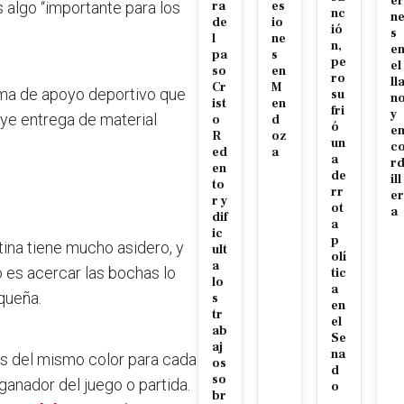
er
 algo “importante para los
ra
es
nc
n
de
io
ió
s
l
ne
n,
e
pa
s
pe
el
so
en
ro
ll
Cr
M
ma de apoyo deportivo
que
su
n
ist
en
fri
y
uye entrega de material
o
d
ó
e
R
oz
un
c
ed
a
a
r
en
de
ill
to
rr
er
r y
ot
a
dif
a
ic
p
tina tiene mucho asidero, y
ult
olí
a
o es acercar las bochas lo
tic
lo
a
queña.
s
en
tr
el
ab
Se
aj
na
as del mismo color para cada
os
d
so
ganador del juego o partida
.
o
br