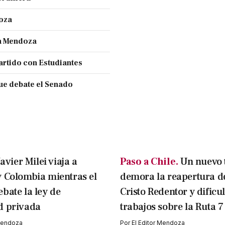
doza
en Mendoza
partido con Estudiantes
ue debate el Senado
Javier Milei viaja a
Paso a Chile.
Un nuevo 
 Colombia mientras el
demora la reapertura d
bate la ley de
Cristo Redentor y dificul
d privada
trabajos sobre la Ruta 7
 Mendoza
Por
El Editor Mendoza