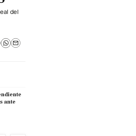
eal del
n
elegram
WhatsApp
Email
endiente
s ante