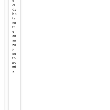
e
e
el
de
n
ba
te
a
en
o
tr
e
n
ali
o
an
d
za
y
au
to
no
mí
a