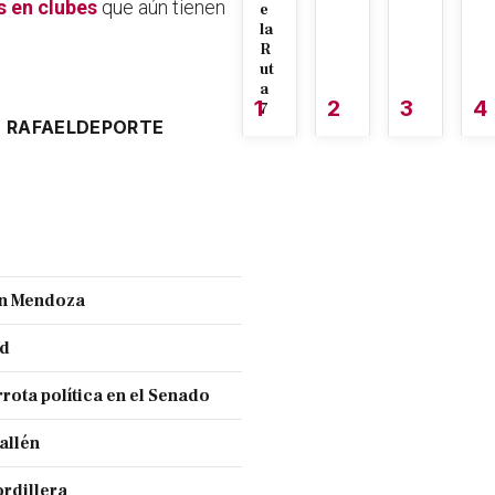
s en clubes
que aún tienen
e
la
R
ut
a
1
2
3
4
7
 RAFAEL
DEPORTE
ran Mendoza
nd
rota política en el Senado
allén
ordillera