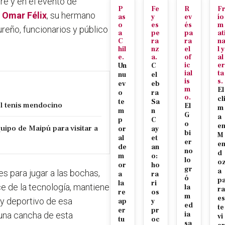
dre
y en el evento de
P
Fe
R
F
e
Omar Félix
, su hermano
as
y
ev
ío
o
es
és
m
reño, funcionarios y público
a
pe
pa
at
C
ra
ra
n
hil
nz
el
l y
e.
a.
of
al
ic
er
Un
C
ial
ta
nu
el
is
s.
ev
eb
m
El
o
ra
o.
cl
te
Sa
el tenis mendocino
El
m
m
n
G
a
p
C
o
e
uipo de Maipú para visitar a
or
ay
bi
M
al
et
er
e
de
an
no
d
m
o:
lo
o
or
ho
gr
a
es para jugar a las bochas,
a
ra
ó
p
la
ri
ce de la tecnología, mantiene
la
ra
re
os
m
es
l y deportivo de esa
ap
y
ed
te
er
pr
 una cancha de esta
ia
vi
tu
oc
sa