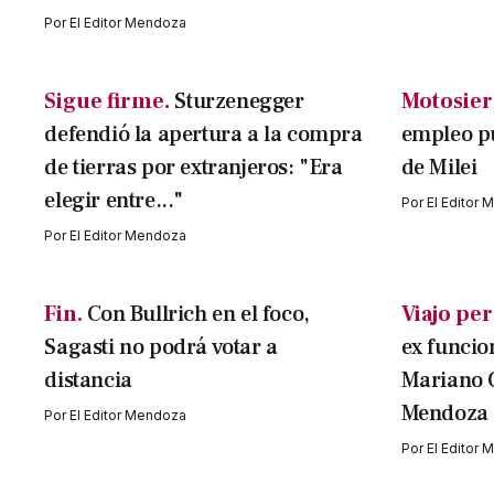
Por
El Editor Mendoza
Sigue firme.
Sturzenegger
Motosier
defendió la apertura a la compra
empleo pú
de tierras por extranjeros: "Era
de Milei
elegir entre..."
Por
El Editor
Por
El Editor Mendoza
Fin.
Con Bullrich en el foco,
Viajo per
Sagasti no podrá votar a
ex funcio
distancia
Mariano 
Mendoza
Por
El Editor Mendoza
Por
El Editor