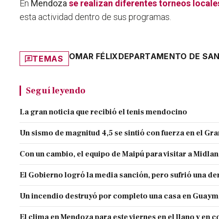
En
Mendoza
se realizan diferentes torneos locale
esta actividad dentro de sus programas.
OMAR FÉLIX
DEPARTAMENTO DE SAN
TEMAS
Seguí leyendo
La gran noticia que recibió el tenis mendocino
Un sismo de magnitud 4,5 se sintió con fuerza en el G
Con un cambio, el equipo de Maipú para visitar a Midla
El Gobierno logró la media sanción, pero sufrió una der
Un incendio destruyó por completo una casa en Guaym
El clima en Mendoza para este viernes en el llano y en c