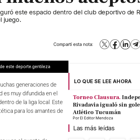
uguró este espacio dentro del club deportivo de R
l juego.
Compartí esta nota:
X
Facebook
LinkedI
T
de este deporte.gentileza
LO QUE SE LEE AHORA
 muchas generaciones de
d es muy difundida en el
Torneo Clausura.
Indep
tro de la liga local. Este
Rivadavia igualó sin gole
tética para los amantes de
Atlético Tucumán
Por
El Editor Mendoza
Las más leídas