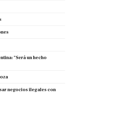
s
ones
entina: "Será un hecho
doza
sar negocios ilegales con