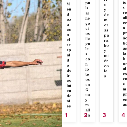
io
pu
M
o
s
ls
en
y
re
ar
d
de
al
ne
oz
m
c
go
a
or
n
ci
co
as
p
os
n
pa
á
ile
el
ra
ti
ga
re
ho
as
le
sp
y
la
s
al
mi
b
co
d
ér
o
n
o
co
al
lo
de
le
es
te
tr
s
e
os
es
e
en
int
m
G
en
p
ua
de
es
y
nt
as
m
es
all
1
2
3
4
én