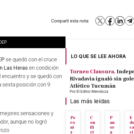
Compartí esta nota:
X
Facebook
LinkedI
T
ADEP
LO QUE SE LEE AHORA
EP
se quedó con el cruce
n Las Heras
en condición
Torneo Clausura.
Indep
el encuentro y se quedó con
Rivadavia igualó sin gole
a sexta posición con 9
Atlético Tucumán
Por
El Editor Mendoza
Las más leídas
ó mejores sensaciones y
Pe
C
P
E
ador, aunque no logró
ro
on
an
d
ni
fli
or
c
Pozo.
s
ct
a
ci