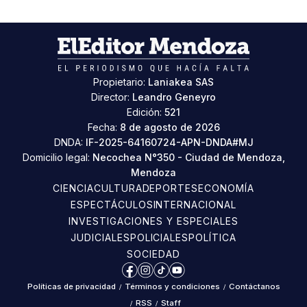
Propietario:
Laniakea SAS
Director:
Leandro Geneyro
Edición:
521
Fecha:
8 de agosto de 2026
DNDA:
IF-2025-64160724-APN-DNDA#MJ
Domicilio legal:
Necochea N°350 - Ciudad de Mendoza,
Mendoza
CIENCIA
CULTURA
DEPORTES
ECONOMÍA
ESPECTÁCULOS
INTERNACIONAL
INVESTIGACIONES Y ESPECIALES
JUDICIALES
POLICIALES
POLÍTICA
SOCIEDAD
Facebook
Instagram
TikTok
YouTube
Políticas de privacidad
/
Términos y condiciones
/
Contáctanos
/
RSS
/
Staff