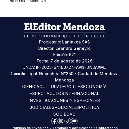
Por
El Editor Mendoza
Propietario:
Laniakea SAS
Director:
Leandro Geneyro
Edición:
521
Fecha:
7 de agosto de 2026
DNDA:
IF-2025-64160724-APN-DNDA#MJ
Domicilio legal:
Necochea N°350 - Ciudad de Mendoza,
Mendoza
CIENCIA
CULTURA
DEPORTES
ECONOMÍA
ESPECTÁCULOS
INTERNACIONAL
INVESTIGACIONES Y ESPECIALES
JUDICIALES
POLICIALES
POLÍTICA
SOCIEDAD
Facebook
Instagram
TikTok
YouTube
Políticas de privacidad
/
Términos y condiciones
/
Contáctanos