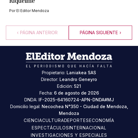
Riquelme
Por
El Editor Mendoza
‹
PÁGINA ANTERIOR
PÁGINA SIGUIENTE
›
Propietario:
Laniakea SAS
Director:
Leandro Geneyro
Edición:
521
Fecha:
6 de agosto de 2026
DNDA:
IF-2025-64160724-APN-DNDA#MJ
Domicilio legal:
Necochea N°350 - Ciudad de Mendoza,
Mendoza
CIENCIA
CULTURA
DEPORTES
ECONOMÍA
ESPECTÁCULOS
INTERNACIONAL
INVESTIGACIONES Y ESPECIALES