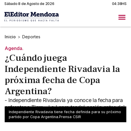
Sábado 8 de Agosto de 2026
04:38HS
Inicio
>
Deportes
Agenda.
¿Cuándo juega
Independiente Rivadavia la
próxima fecha de Copa
Argentina?
- Independiente Rivadavia ya conoce la fecha para
enfrentar a Tigre - La Lepra tendrá acción antes del
Independiente Rivadavia tiene fecha definida para su próximo
Mundial
partido por Copa Argentina.Prensa CSIR