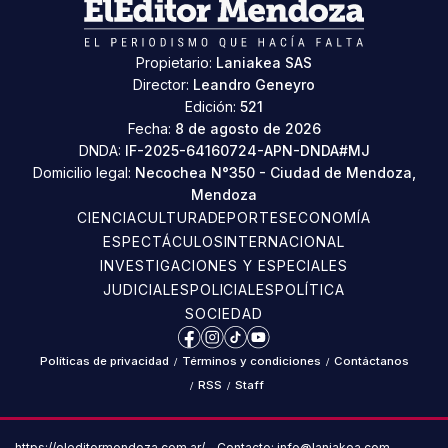
Propietario:
Laniakea SAS
Director:
Leandro Geneyro
Edición:
521
Fecha:
8 de agosto de 2026
DNDA:
IF-2025-64160724-APN-DNDA#MJ
Domicilio legal:
Necochea N°350 - Ciudad de Mendoza,
Mendoza
CIENCIA
CULTURA
DEPORTES
ECONOMÍA
ESPECTÁCULOS
INTERNACIONAL
INVESTIGACIONES Y ESPECIALES
JUDICIALES
POLICIALES
POLÍTICA
SOCIEDAD
Facebook
Instagram
TikTok
YouTube
Políticas de privacidad
/
Términos y condiciones
/
Contáctanos
/
RSS
/
Staff
https://eleditormendoza.com.ar/ – Contacto: info@laniakea.com –