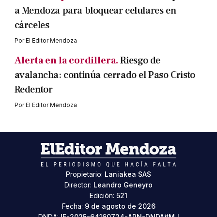
a Mendoza para bloquear celulares en
cárceles
Por
El Editor Mendoza
Alerta en la cordillera.
Riesgo de
avalancha: continúa cerrado el Paso Cristo
Redentor
Por
El Editor Mendoza
Propietario:
Laniakea SAS
Director:
Leandro Geneyro
Edición:
521
Fecha:
9 de agosto de 2026
DNDA:
IF-2025-64160724-APN-DNDA#MJ