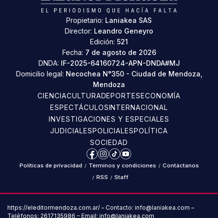
Propietario:
Laniakea SAS
Director:
Leandro Geneyro
Edición:
521
Fecha:
7 de agosto de 2026
DNDA:
IF-2025-64160724-APN-DNDA#MJ
Domicilio legal:
Necochea N°350 - Ciudad de Mendoza,
Mendoza
CIENCIA
CULTURA
DEPORTES
ECONOMÍA
ESPECTÁCULOS
INTERNACIONAL
INVESTIGACIONES Y ESPECIALES
JUDICIALES
POLICIALES
POLÍTICA
SOCIEDAD
Facebook
Instagram
TikTok
YouTube
Políticas de privacidad
/
Términos y condiciones
/
Contáctanos
/
RSS
/
Staff
https://eleditormendoza.com.ar/ – Contacto: info@laniakea.com –
Teléfonos: 2617135986 – Email: info@laniakea.com