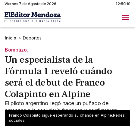
Viernes 7 de Agosto de 2026
12:50HS
Inicio
>
Deportes
Bombazo.
Un especialista de la
Fórmula 1 reveló cuándo
será el debut de Franco
Colapinto en Alpine
El piloto argentino llegó hace un puñado de
semanas a la escudería francesa y confirmaron
Franco Colapinto sigue esperando su chance en Alpine.Redes
cuándo podría re debutar en la Fórmula 1.
sociales