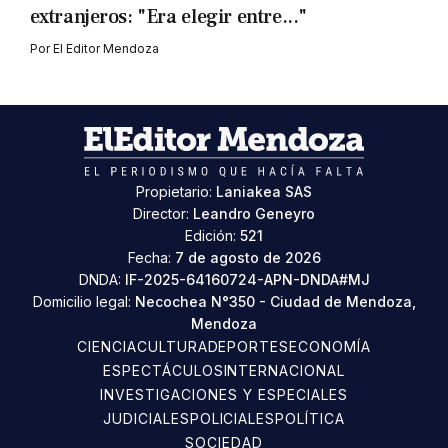
extranjeros: "Era elegir entre..."
Por
El Editor Mendoza
Propietario:
Laniakea SAS
Director:
Leandro Geneyro
Edición:
521
Fecha:
7 de agosto de 2026
DNDA:
IF-2025-64160724-APN-DNDA#MJ
Domicilio legal:
Necochea N°350 - Ciudad de Mendoza,
Mendoza
CIENCIA
CULTURA
DEPORTES
ECONOMÍA
ESPECTÁCULOS
INTERNACIONAL
INVESTIGACIONES Y ESPECIALES
JUDICIALES
POLICIALES
POLÍTICA
SOCIEDAD