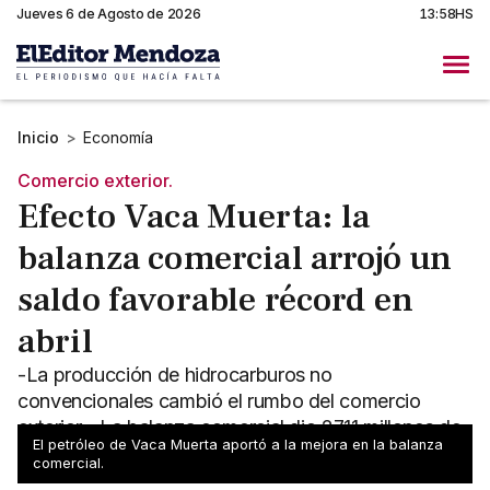
Jueves 6 de Agosto de 2026
13:58HS
Inicio
>
Economía
Comercio exterior.
Efecto Vaca Muerta: la
balanza comercial arrojó un
saldo favorable récord en
abril
-La producción de hidrocarburos no
convencionales cambió el rumbo del comercio
exterior. -La balanza comercial dio 2711 millones de
El petróleo de Vaca Muerta aportó a la mejora en la balanza
dólares a favor ese mes.
comercial.