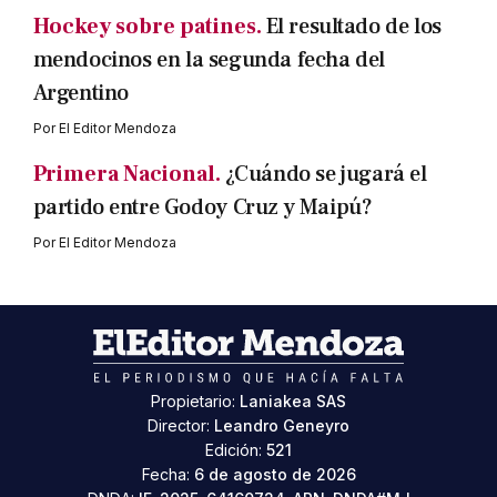
Hockey sobre patines.
El resultado de los
mendocinos en la segunda fecha del
Argentino
Por
El Editor Mendoza
Primera Nacional.
¿Cuándo se jugará el
partido entre Godoy Cruz y Maipú?
Por
El Editor Mendoza
Propietario:
Laniakea SAS
Director:
Leandro Geneyro
Edición:
521
Fecha:
6 de agosto de 2026