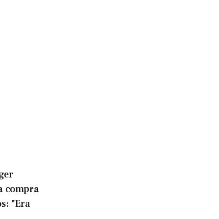
ger
la compra
os: "Era