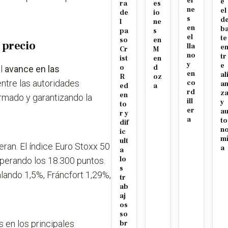
er
e
ra
es
ne
el
de
io
s
d
l
ne
en
b
pa
s
el
te
so
en
 precio
lla
e
Cr
M
no
tr
ist
en
y
e
o
d
l
avance en las
en
al
R
oz
ntre las autoridades
co
a
ed
a
rd
z
en
armado y garantizando la
ill
y
to
er
a
r y
a
to
dif
n
ic
m
ult
ran. El índice Euro Stoxx 50
a
a
lo
uperando los 18.300 puntos.
s
lando 1,5%, Fráncfort 1,29%,
tr
ab
aj
os
so
s en los principales
br