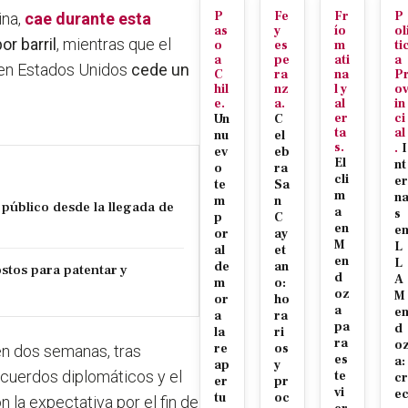
P
Fe
Fr
P
ina,
cae durante esta
as
y
ío
ol
or barril
, mientras que el
o
es
m
ti
a
pe
ati
a
 en Estados Unidos
cede un
C
ra
na
P
hil
nz
l y
o
e.
a.
al
in
er
ci
Un
C
ta
al
nu
el
s.
.
I
ev
eb
El
nt
o
ra
cli
er
te
Sa
m
n
m
n
público desde la llegada de
a
s
p
C
en
e
or
ay
M
L
al
et
en
L
de
an
stos para patentar y
d
A
m
o:
oz
M
or
ho
a
e
a
ra
pa
d
la
ri
ra
o
re
os
en dos semanas, tras
es
a:
ap
y
acuerdos diplomáticos y el
te
cr
er
pr
vi
e
tu
oc
n la expectativa por el fin de