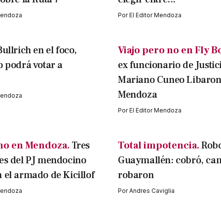
 Mendoza
Por
El Editor Mendoza
ullrich en el foco,
Viajo pero no en Fly B
o podrá votar a
ex funcionario de Justic
Mariano Cuneo Libarona
Mendoza
 Mendoza
Por
El Editor Mendoza
mo en Mendoza.
Tres
Total impotencia.
Rob
es del PJ mendocino
Guaymallén: cobró, cam
 el armado de Kicillof
robaron
 Mendoza
Por
Andres Caviglia