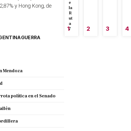
e
 2,87% y Hong Kong, de
la
R
ut
a
1
2
3
4
7
GENTINA
GUERRA
ran Mendoza
nd
rota política en el Senado
allén
ordillera