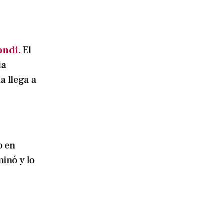
ondi.
El
ia
 llega a
o en
inó y lo