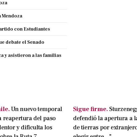
doza
en Mendoza
partido con Estudiantes
ue debate el Senado
y asistieron a las familias
ile.
Un nuevo temporal
Sigue firme.
Sturzeneg
 reapertura del paso
defendió la apertura a 
entor y dificulta los
de tierras por extranjer
sobre la Ruta 7
elegir entre..."