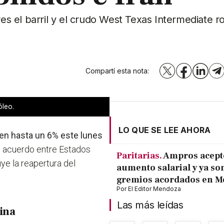
res el barril y el crudo West Texas Intermediate r
Compartí esta nota:
X
Facebook
LinkedI
T
óleo.
LO QUE SE LEE AHORA
en hasta un 6% este lunes
le acuerdo entre Estados
Paritarias.
Ampros acept
uye la reapertura del
aumento salarial y ya son
gremios acordados en 
Por
El Editor Mendoza
Las más leídas
tina