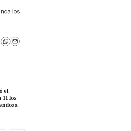
onda los
n
elegram
WhatsApp
Email
ó el
 11 los
Mendoza