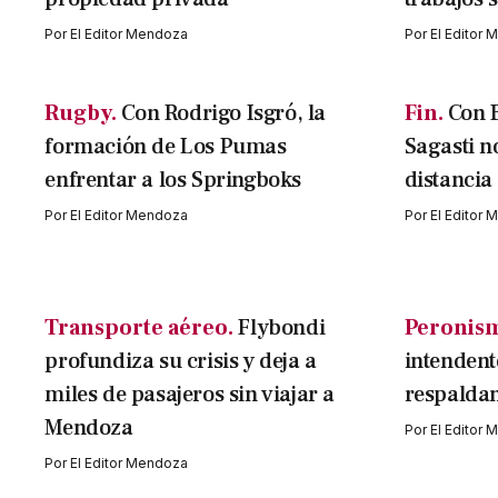
Por
El Editor Mendoza
Por
El Editor
Rugby.
Con Rodrigo Isgró, la
Fin.
Con B
formación de Los Pumas
Sagasti n
enfrentar a los Springboks
distancia
Por
El Editor Mendoza
Por
El Editor
Transporte aéreo.
Flybondi
Peronis
profundiza su crisis y deja a
intendent
miles de pasajeros sin viajar a
respaldan
Mendoza
Por
El Editor
Por
El Editor Mendoza