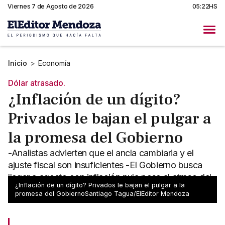
Viernes 7 de Agosto de 2026
05:22HS
Inicio
>
Economía
Dólar atrasado.
¿Inflación de un dígito?
Privados le bajan el pulgar a
la promesa del Gobierno
-Analistas advierten que el ancla cambiaria y el
ajuste fiscal son insuficientes -El Gobierno busca
llegar a agosto con inflación nula pese al atraso del
¿Inflación de un dígito? Privados le bajan el pulgar a la
dólar
promesa del GobiernoSantiago Tagua/ElEditor Mendoza