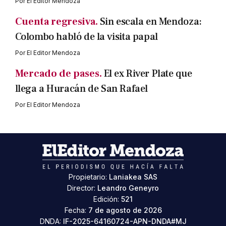
Por
El Editor Mendoza
Cuenta regresiva.
Sin escala en Mendoza:
Colombo habló de la visita papal
Por
El Editor Mendoza
Mercado de pases.
El ex River Plate que
llega a Huracán de San Rafael
Por
El Editor Mendoza
Propietario:
Laniakea SAS
Director:
Leandro Geneyro
Edición:
521
Fecha:
7 de agosto de 2026
DNDA:
IF-2025-64160724-APN-DNDA#MJ