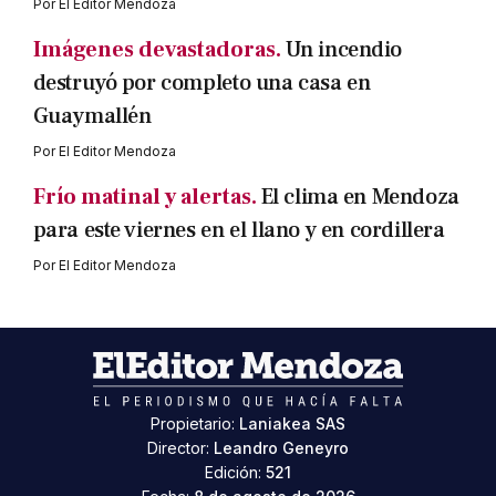
Por
El Editor Mendoza
Imágenes devastadoras.
Un incendio
destruyó por completo una casa en
Guaymallén
Por
El Editor Mendoza
Frío matinal y alertas.
El clima en Mendoza
para este viernes en el llano y en cordillera
Por
El Editor Mendoza
Propietario:
Laniakea SAS
Director:
Leandro Geneyro
Edición:
521