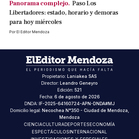
Panorama complejo.
Paso Los
Libertadores: estado, horario y demoras
para hoy miércoles
Por
El Editor Mendoza
Propietario:
Laniakea SAS
Director:
Leandro Geneyro
Edición:
521
Fecha:
6 de agosto de 2026
DNDA:
IF-2025-64160724-APN-DNDA#MJ
Domicilio legal:
Necochea N°350 - Ciudad de Mendoza,
Mendoza
CIENCIA
CULTURA
DEPORTES
ECONOMÍA
ESPECTÁCULOS
INTERNACIONAL