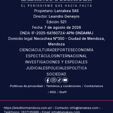
Propietario:
Laniakea SAS
Director:
Leandro Geneyro
Edición:
521
Fecha:
7 de agosto de 2026
DNDA:
IF-2025-64160724-APN-DNDA#MJ
Domicilio legal:
Necochea N°350 - Ciudad de Mendoza,
Mendoza
CIENCIA
CULTURA
DEPORTES
ECONOMÍA
ESPECTÁCULOS
INTERNACIONAL
INVESTIGACIONES Y ESPECIALES
JUDICIALES
POLICIALES
POLÍTICA
SOCIEDAD
Facebook
Instagram
TikTok
YouTube
Políticas de privacidad
/
Términos y condiciones
/
Contáctanos
/
RSS
/
Staff
https://eleditormendoza.com.ar/ – Contacto: info@laniakea.com –
Teléfonos: 2617135986 – Email: info@laniakea.com