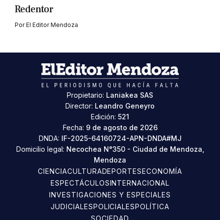
Redentor
Por
El Editor Mendoza
Propietario:
Laniakea SAS
Director:
Leandro Geneyro
Edición:
521
Fecha:
9 de agosto de 2026
DNDA:
IF-2025-64160724-APN-DNDA#MJ
Domicilio legal:
Necochea N°350 - Ciudad de Mendoza,
Mendoza
CIENCIA
CULTURA
DEPORTES
ECONOMÍA
ESPECTÁCULOS
INTERNACIONAL
INVESTIGACIONES Y ESPECIALES
JUDICIALES
POLICIALES
POLÍTICA
SOCIEDAD