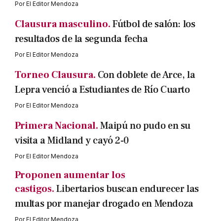
Por
El Editor Mendoza
Clausura masculino.
Fútbol de salón: los
resultados de la segunda fecha
Por
El Editor Mendoza
Torneo Clausura.
Con doblete de Arce, la
Lepra venció a Estudiantes de Río Cuarto
Por
El Editor Mendoza
Primera Nacional.
Maipú no pudo en su
visita a Midland y cayó 2-0
Por
El Editor Mendoza
Proponen aumentar los
castigos.
Libertarios buscan endurecer las
multas por manejar drogado en Mendoza
Por
El Editor Mendoza