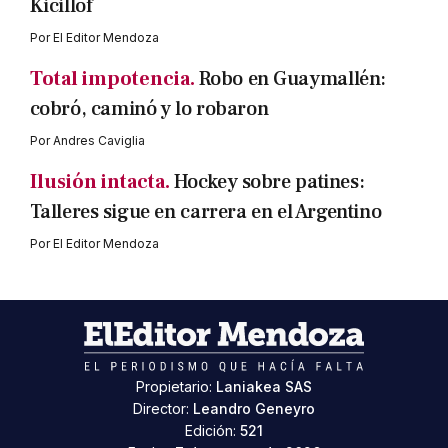
Kicillof
Por
El Editor Mendoza
Total impotencia.
Robo en Guaymallén:
cobró, caminó y lo robaron
Por
Andres Caviglia
Ilusión intacta.
Hockey sobre patines:
Talleres sigue en carrera en el Argentino
Por
El Editor Mendoza
Propietario:
Laniakea SAS
Director:
Leandro Geneyro
Edición:
521