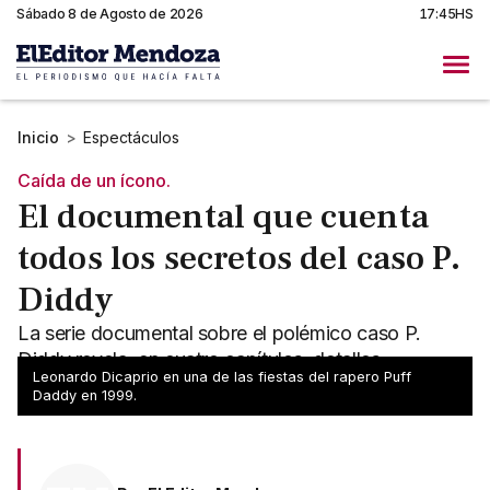
Sábado 8 de Agosto de 2026
17:45HS
Inicio
>
Espectáculos
Caída de un ícono.
El documental que cuenta
todos los secretos del caso P.
Diddy
La serie documental sobre el polémico caso P.
Diddy revela, en cuatro capítulos, detalles
Leonardo Dicaprio en una de las fiestas del rapero Puff
impactantes del comportamiento del rapero.
Daddy en 1999.