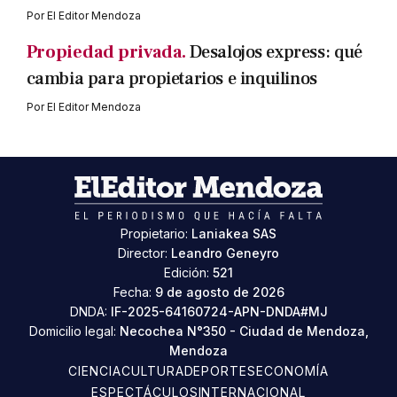
Por
El Editor Mendoza
Propiedad privada.
Desalojos express: qué
cambia para propietarios e inquilinos
Por
El Editor Mendoza
Propietario:
Laniakea SAS
Director:
Leandro Geneyro
Edición:
521
Fecha:
9 de agosto de 2026
DNDA:
IF-2025-64160724-APN-DNDA#MJ
Domicilio legal:
Necochea N°350 - Ciudad de Mendoza,
Mendoza
CIENCIA
CULTURA
DEPORTES
ECONOMÍA
ESPECTÁCULOS
INTERNACIONAL