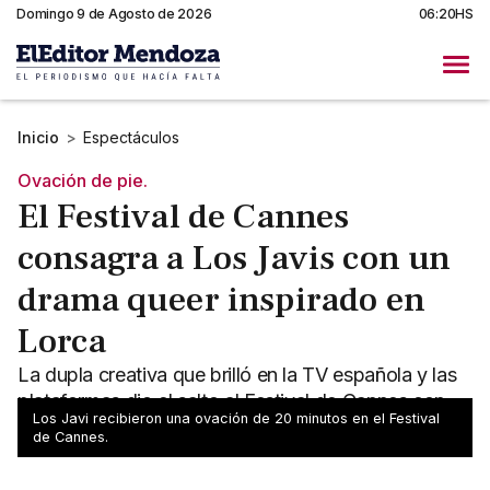
Domingo 9 de Agosto de 2026
06:20HS
Inicio
>
Espectáculos
Ovación de pie.
El Festival de Cannes
consagra a Los Javis con un
drama queer inspirado en
Lorca
La dupla creativa que brilló en la TV española y las
plataformas dio el salto al Festival de Cannes con
Los Javi recibieron una ovación de 20 minutos en el Festival
una obra ovacionada por su valentía.
de Cannes.