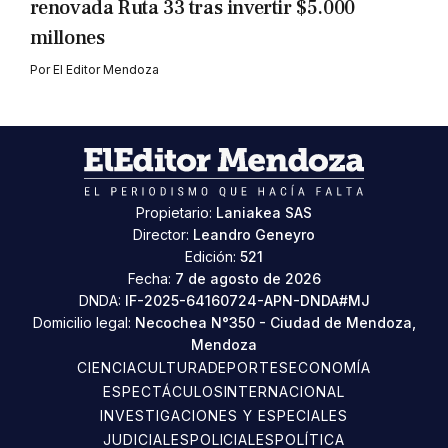
renovada Ruta 33 tras invertir $5.000
millones
Por
El Editor Mendoza
Propietario:
Laniakea SAS
Director:
Leandro Geneyro
Edición:
521
Fecha:
7 de agosto de 2026
DNDA:
IF-2025-64160724-APN-DNDA#MJ
Domicilio legal:
Necochea N°350 - Ciudad de Mendoza,
Mendoza
CIENCIA
CULTURA
DEPORTES
ECONOMÍA
ESPECTÁCULOS
INTERNACIONAL
INVESTIGACIONES Y ESPECIALES
JUDICIALES
POLICIALES
POLÍTICA