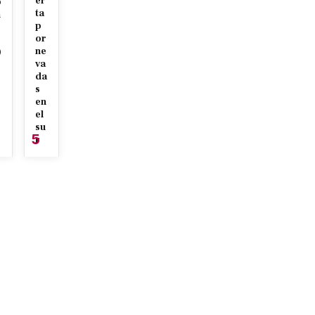
er
p
ta
n
p
or
ne
0
va
7
da
s
en
el
su
5
r