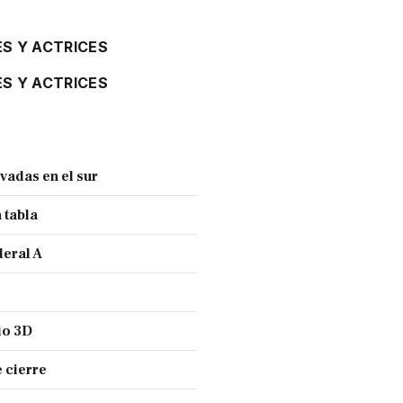
S Y ACTRICES
S Y ACTRICES
vadas en el sur
 tabla
deral A
io 3D
 cierre