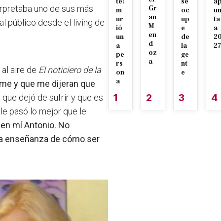
te:
se
a
erpretaba uno de sus más
Gr
m
oc
u
an
ur
up
ta
l público desde el living de
M
ió
e
a
en
un
de
2
d
a
la
2
oz
pe
ge
a
rs
nt
 al aire de
El noticiero de la
on
e
a
rme y que me dijeran que
1
2
3
4
que dejó de sufrir y que es
 le pasó lo mejor que le
 en mí Antonio. No
 una enseñanza de cómo ser