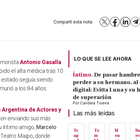
Compartí esta nota:
X
Facebook
LinkedI
T
LO QUE SE LEE AHORA
humorista
Antonio Gasalla
bido el alta médica tras 10
Íntimo.
De pasar hambre
u estado seguía siendo
perder a su hermano, al 
murió a los 84 años.
digital: Evitta Luna y su 
de superación
Por
Candela Tiseira
 Argentina de Actores y
Las más leídas
iaron enviando sus más
su íntimo amigo,
Marcelo
Tr
Te
M
N
l Teatro Maipo, donde
ag
m
en
ev