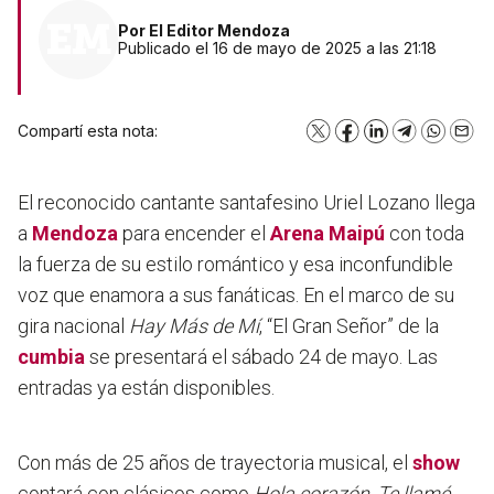
Por
El Editor Mendoza
Publicado el 16 de mayo de 2025 a las 21:18
Compartí esta nota:
X
Facebook
LinkedIn
Telegram
WhatsA
Emai
El reconocido cantante santafesino Uriel Lozano llega
a
Mendoza
para encender el
Arena Maipú
con toda
la fuerza de su estilo romántico y esa inconfundible
voz que enamora a sus fanáticas. En el marco de su
gira nacional
Hay Más de Mí
, “El Gran Señor” de la
cumbia
se presentará el sábado 24 de mayo. Las
entradas ya están disponibles.
Con más de 25 años de trayectoria musical, el
show
contará con clásicos como
Hola corazón, Te llamé,