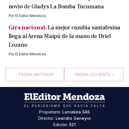
novio de Gladys La Bomba Tucumana
Por
El Editor Mendoza
Gira nacional.
La mejor cumbia santafesina
llega al Arena Maipú de la mano de Uriel
Lozano
Por
El Editor Mendoza
‹
PÁGINA ANTERIOR
PÁGINA SIGUIENTE
›
Propietario:
Laniakea SAS
Director:
Leandro Geneyro
Edición:
521