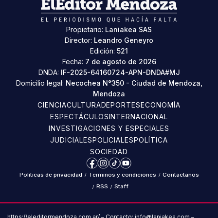
Propietario:
Laniakea SAS
Director:
Leandro Geneyro
Edición:
521
Fecha:
7 de agosto de 2026
DNDA:
IF-2025-64160724-APN-DNDA#MJ
Domicilio legal:
Necochea N°350 - Ciudad de Mendoza,
Mendoza
CIENCIA
CULTURA
DEPORTES
ECONOMÍA
ESPECTÁCULOS
INTERNACIONAL
INVESTIGACIONES Y ESPECIALES
JUDICIALES
POLICIALES
POLÍTICA
SOCIEDAD
Facebook
Instagram
TikTok
YouTube
Políticas de privacidad
/
Términos y condiciones
/
Contáctanos
/
RSS
/
Staff
https://eleditormendoza.com.ar/ – Contacto: info@laniakea.com –