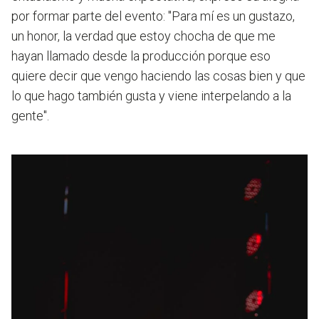
por formar parte del evento:
"Para mí es un gustazo,
un honor, la verdad que estoy chocha de que me
hayan llamado desde la producción porque eso
quiere decir que vengo haciendo las cosas bien y que
lo que hago también gusta y viene interpelando a la
gente".