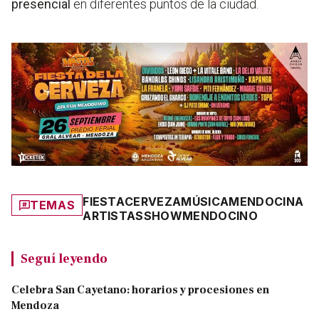
presencial
en diferentes puntos de la ciudad.
FIESTA
CERVEZA
MÚSICA
MENDOCINA
TEMAS
ARTISTAS
SHOW
MENDOCINO
Seguí leyendo
Celebra San Cayetano: horarios y procesiones en
Mendoza