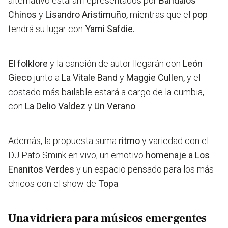
alternativo estarán representados por
Bandalos
Chinos
y
Lisandro Aristimuño,
mientras que el
pop
tendrá su lugar con
Yami Safdie.
El
folklore
y la canción de autor llegarán con
León
Gieco
junto a
La Vitale Band
y
Maggie Cullen,
y el
costado más bailable estará a cargo de la cumbia,
con
La Delio Valdez
y
Un Verano
.
Además, la propuesta suma
ritmo
y variedad con el
DJ Pato Smink en vivo, un emotivo
homenaje a Los
Enanitos Verdes
y un espacio pensado para los más
chicos con el show de
Topa
.
Una vidriera para músicos emergentes