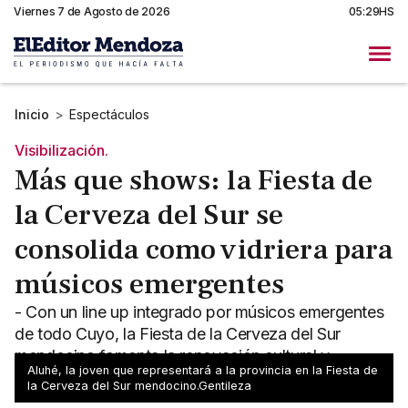
Viernes 7 de Agosto de 2026
05:29HS
Inicio
>
Espectáculos
Visibilización.
Más que shows: la Fiesta de
la Cerveza del Sur se
consolida como vidriera para
músicos emergentes
- Con un line up integrado por músicos emergentes
de todo Cuyo, la Fiesta de la Cerveza del Sur
mendocino fomenta la renovación cultural y
Aluhé, la joven que representará a la provincia en la Fiesta de
acompaña el desarrollo artístico local.
la Cerveza del Sur mendocino.Gentileza