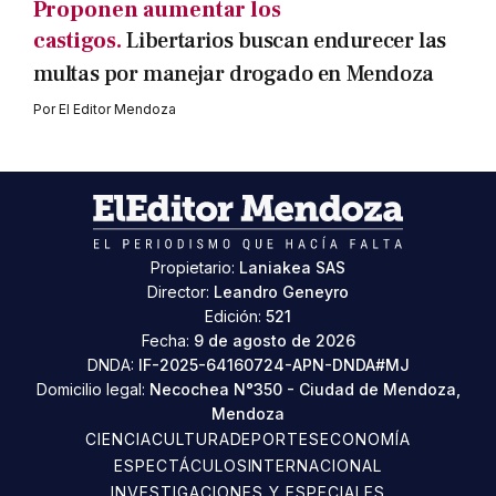
Proponen aumentar los
castigos.
Libertarios buscan endurecer las
multas por manejar drogado en Mendoza
Por
El Editor Mendoza
Propietario:
Laniakea SAS
Director:
Leandro Geneyro
Edición:
521
Fecha:
9 de agosto de 2026
DNDA:
IF-2025-64160724-APN-DNDA#MJ
Domicilio legal:
Necochea N°350 - Ciudad de Mendoza,
Mendoza
CIENCIA
CULTURA
DEPORTES
ECONOMÍA
ESPECTÁCULOS
INTERNACIONAL
INVESTIGACIONES Y ESPECIALES