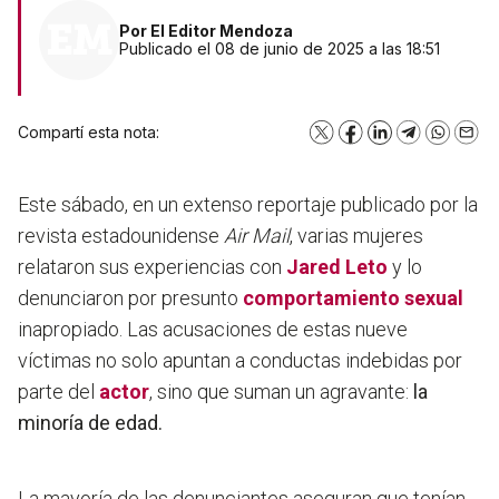
Por
El Editor Mendoza
Publicado el 08 de junio de 2025 a las 18:51
Compartí esta nota:
X
Facebook
LinkedIn
Telegram
WhatsA
Emai
Este sábado, en un extenso reportaje publicado por la
revista estadounidense
Air Mail
, varias mujeres
relataron sus experiencias con
Jared Leto
y lo
denunciaron por presunto
comportamiento sexual
inapropiado. Las acusaciones de estas nueve
víctimas no solo apuntan a conductas indebidas por
parte del
actor
, sino que suman un agravante:
la
minoría de edad.
La mayoría de las denunciantes aseguran que tenían