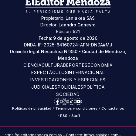
Propietario:
Laniakea SAS
Director:
Leandro Geneyro
Edición:
521
Fecha:
9 de agosto de 2026
DNDA:
IF-2025-64160724-APN-DNDA#MJ
Domicilio legal:
Necochea N°350 - Ciudad de Mendoza,
Mendoza
CIENCIA
CULTURA
DEPORTES
ECONOMÍA
ESPECTÁCULOS
INTERNACIONAL
INVESTIGACIONES Y ESPECIALES
JUDICIALES
POLICIALES
POLÍTICA
SOCIEDAD
Facebook
Instagram
TikTok
YouTube
Políticas de privacidad
/
Términos y condiciones
/
Contáctanos
/
RSS
/
Staff
https://eleditormendoza.com.ar/ – Contacto: info@laniakea.com –