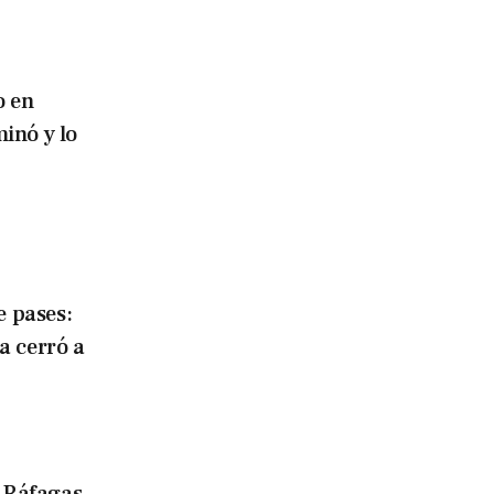
o en
inó y lo
 pases:
a cerró a