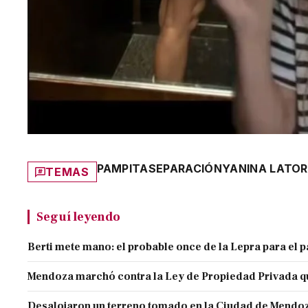
PAMPITA
SEPARACIÓN
YANINA LATOR
TEMAS
Seguí leyendo
Berti mete mano: el probable once de la Lepra para el 
Mendoza marchó contra la Ley de Propiedad Privada q
Desalojaron un terreno tomado en la Ciudad de Mendoza 