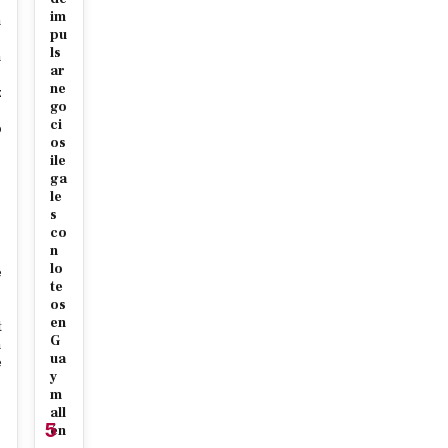
im
n
pu
ls
n
ar
ne
z
go
ci
o
os
ile
ga
le
p
s
co
n
lo
e
te
os
en
t
G
n
ua
e
y
m
all
5
én