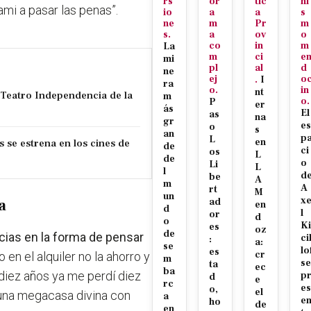
rs
or
tic
ni
mi a pasar las penas”.
io
a
a
s
ne
m
Pr
m
s.
a
ov
o
co
in
m
La
m
ci
e
mi
pl
al
d
ne
ej
o
.
I
ra
o.
in
nt
l Teatro Independencia de la
m
o.
P
er
ás
El
as
na
gr
es
o
s
an
p
L
s se estrena en los cines de
en
de
ci
os
L
de
o
Li
L
l
d
be
A
m
A
rt
M
un
x
a
ad
en
d
l
or
d
o
Ki
es
oz
de
cias en la forma de pensar
ci
:
a:
se
lo
es
cr
 en el alquiler no la ahorro y
m
se
ta
ec
ba
iez años ya me perdí diez
p
d
e
rc
es
o,
el
n una megacasa divina con
a
e
ho
de
en