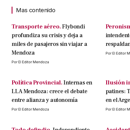
Mas contenido
Transporte aéreo.
Flybondi
Peronis
profundiza su crisis y deja a
intendent
miles de pasajeros sin viajar a
respaldan
Mendoza
Por
El Editor
Por
El Editor Mendoza
Política Provincial.
Internas en
Ilusión i
LLA Mendoza: crece el debate
patines: 
entre alianza y autonomía
en el Arg
Por
El Editor Mendoza
Por
El Editor