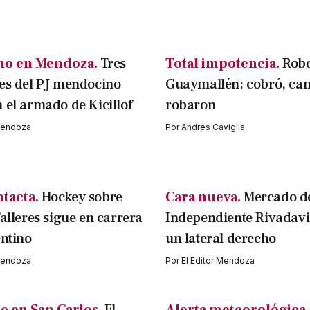
mo en Mendoza.
Tres
Total impotencia.
Rob
es del PJ mendocino
Guaymallén: cobró, cam
 el armado de Kicillof
robaron
 Mendoza
Por
Andres Caviglia
ntacta.
Hockey sobre
Cara nueva.
Mercado de
Talleres sigue en carrera
Independiente Rivadavi
entino
un lateral derecho
 Mendoza
Por
El Editor Mendoza