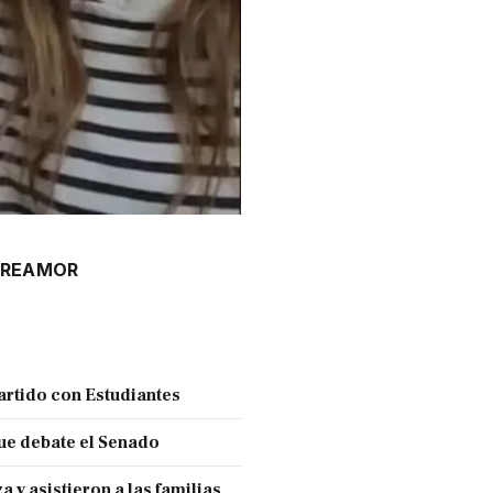
RE
AMOR
partido con Estudiantes
ue debate el Senado
y asistieron a las familias