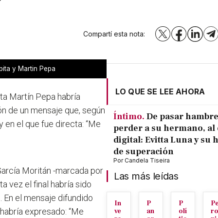
Compartí esta nota:
X
Facebook
LinkedI
T
ita y Martin Pepa
LO QUE SE LEE AHORA
sta Martín Pepa habría
ación de un mensaje que, según
Íntimo.
De pasar hambre
y en el que fue directa: “Me
perder a su hermano, al 
digital: Evitta Luna y su 
de superación
Por
Candela Tiseira
García Moritán -marcada por
Las más leídas
a vez el final habría sido
 En el mensaje difundido
In
P
P
P
 habría expresado:
“Me
ve
an
olí
r