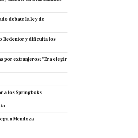
ado debate la ley de
 Redentor y dificulta los
s por extranjeros: "Era elegir
r a los Springboks
cia
llega a Mendoza