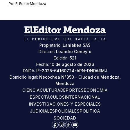
Por
El Editor Mendoza
Propietario:
Laniakea SAS
Director:
Leandro Geneyro
Edición:
521
Fecha:
10 de agosto de 2026
DNDA:
IF-2025-64160724-APN-DNDA#MJ
Domicilio legal:
Necochea N°350 - Ciudad de Mendoza,
Mendoza
CIENCIA
CULTURA
DEPORTES
ECONOMÍA
ESPECTÁCULOS
INTERNACIONAL
INVESTIGACIONES Y ESPECIALES
JUDICIALES
POLICIALES
POLÍTICA
SOCIEDAD
Facebook
Instagram
TikTok
YouTube