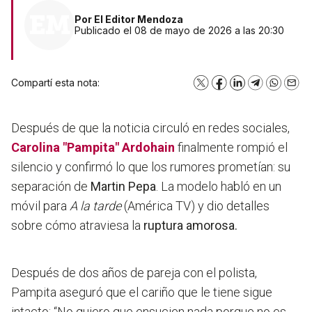
Por
El Editor Mendoza
Publicado el 08 de mayo de 2026 a las 20:30
Compartí esta nota:
X
Facebook
LinkedIn
Telegram
WhatsA
Emai
Después de que la noticia circuló en redes sociales,
Carolina "Pampita" Ardohain
finalmente rompió el
silencio y confirmó lo que los rumores prometían: su
separación de
Martin Pepa
. La modelo habló en un
móvil para
A la tarde
(América TV) y dio detalles
sobre cómo atraviesa la
ruptura amorosa.
Después de dos años de pareja con el polista,
Pampita aseguró que el cariño que le tiene sigue
intacto: “No quiero que ensucien nada porque no es