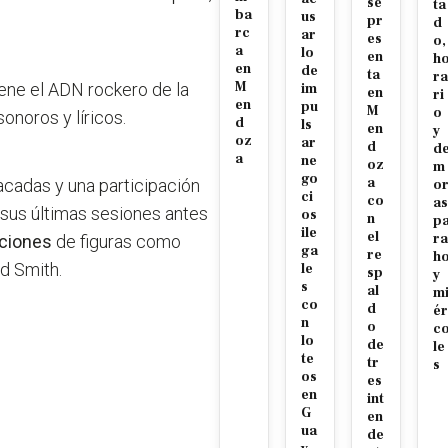
se
ta
ba
us
pr
d
rc
ar
es
o,
a
lo
en
h
en
de
ta
ra
M
iene el ADN rockero de la
im
en
ri
en
pu
M
o
onoros y líricos.
d
ls
en
y
oz
ar
d
d
a
ne
oz
m
go
a
tacadas y una participación
o
ci
co
as
e sus últimas sesiones antes
os
n
p
ile
el
ra
aciones
de figuras como
ga
re
h
d Smith.
le
sp
y
s
al
m
co
d
ér
n
o
c
lo
de
le
te
tr
s
os
es
en
int
G
en
ua
de