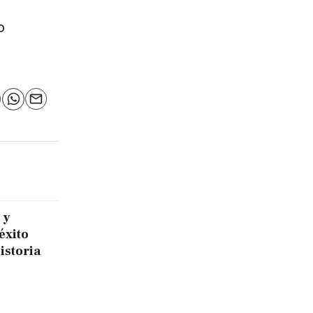
o
n
elegram
WhatsApp
Email
 y
éxito
historia