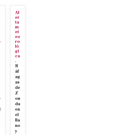
Al
n
er
r
ta
m
et
eo
o
ro
ló
gi
ca
.
R
áf
ag
as
s
de
Z
e
on
da
d
en
r
el
lla
no
y