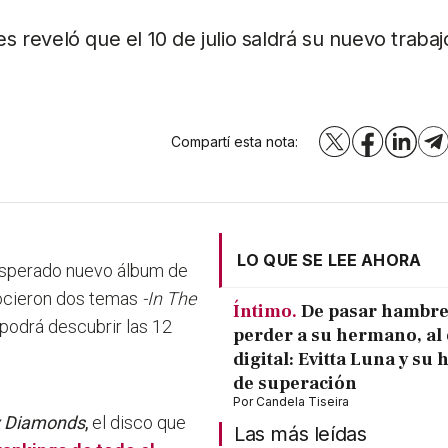
es reveló que el 10 de julio saldrá su nuevo trabaj
Compartí esta nota:
X
Facebook
LinkedI
T
LO QUE SE LEE AHORA
esperado nuevo álbum de
nocieron dos temas
-In The
Íntimo.
De pasar hambre
podrá descubrir las 12
perder a su hermano, al 
digital: Evitta Luna y su 
de superación
Por
Candela Tiseira
 Diamonds
,
el disco que
Las más leídas