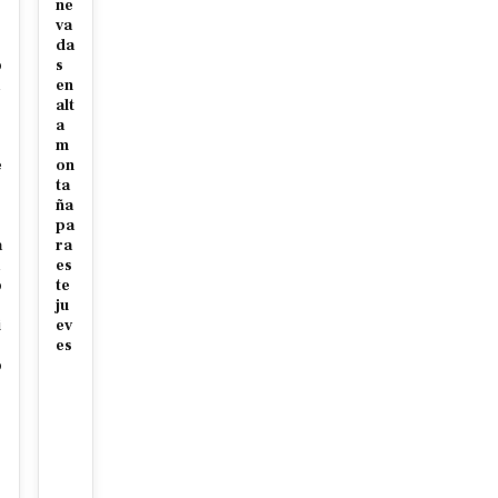
ne
va
da
o
s
en
alt
a
m
e
on
ta
r
ña
pa
a
ra
es
o
te
ju
i
ev
es
o