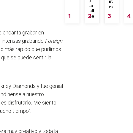
y
nt
m
es
all
1
2
3
4
én
e encanta grabar en
 intensas
grabando
Foreign
lo más rápido que pudimos.
 que se puede sentir la
ackney Diamonds
y fue genial
londinense a nuestro
 es disfrutarlo. Me siento
ucho tiempo”.
era muy creativo y toda la