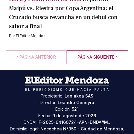
Maipú vs. Riestra por Copa Argentina: el
Cruzado busca revancha en un debut con
sabor a final
Por
El Editor Mendoza
‹
PÁGINA ANTERIOR
PÁGINA SIGUIENTE
›
Propietario:
Laniakea SAS
Director:
Leandro Geneyro
Edición:
521
Fecha:
9 de agosto de 2026
DNDA:
IF-2025-64160724-APN-DNDA#MJ
Domicilio legal:
Necochea N°350 - Ciudad de Mendoza,