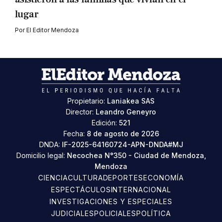
lugar
Por
El Editor Mendoza
Propietario:
Laniakea SAS
Director:
Leandro Geneyro
Edición:
521
Fecha:
8 de agosto de 2026
DNDA:
IF-2025-64160724-APN-DNDA#MJ
Domicilio legal:
Necochea N°350 - Ciudad de Mendoza,
Mendoza
CIENCIA
CULTURA
DEPORTES
ECONOMÍA
ESPECTÁCULOS
INTERNACIONAL
INVESTIGACIONES Y ESPECIALES
JUDICIALES
POLICIALES
POLÍTICA