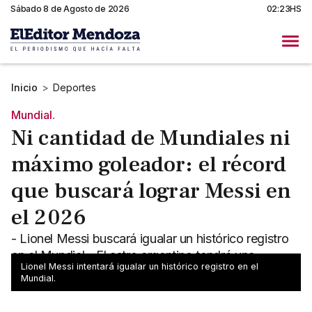
Sábado 8 de Agosto de 2026
02:23HS
Inicio
>
Deportes
Mundial.
Ni cantidad de Mundiales ni
máximo goleador: el récord
que buscará lograr Messi en
el 2026
- Lionel Messi buscará igualar un histórico registro
en el Mundial - El astro argentino tendrá una
Lionel Messi intentará igualar un histórico registro en el
oportunidad única
Mundial.