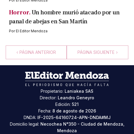
Por
El Editor Mendoza
Horror.
Un hombre murió atacado por un
panal de abejas en San Martín
Por
El Editor Mendoza
‹
PÁGINA ANTERIOR
PÁGINA SIGUIENTE
›
Propietario:
Laniakea SAS
Director:
Leandro Geneyro
Edición:
521
Fecha:
8 de agosto de 2026
DNDA:
IF-2025-64160724-APN-DNDA#MJ
Domicilio legal:
Necochea N°350 - Ciudad de Mendoza,
Mendoza